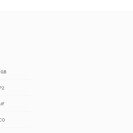
RGB
P2
IF
CO