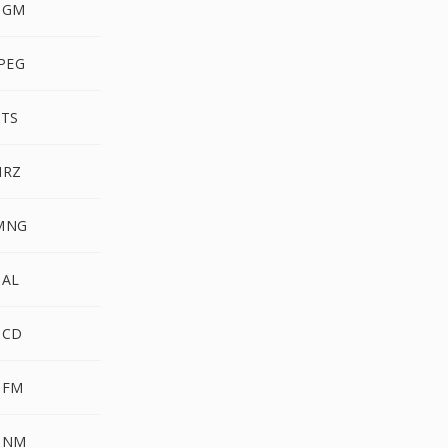
PGM
PEG
TS
HRZ
MNG
PAL
PCD
PFM
PNM