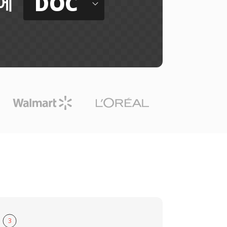
DOC
에
3