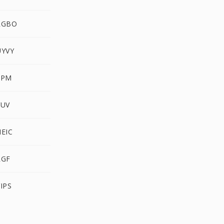
RGBO
YVY
XPM
YUV
EIC
RGF
IPS