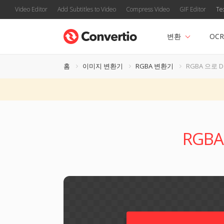
Video Editor
Add Subtitles to Video
Compress Video
GIF Editor
Te
변환
OCR
홈
이미지 변환기
RGBA 변환기
RGBA 으로 
RGB