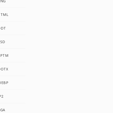
PNG
HTML
ODT
PSD
PPTM
DOTX
WEBP
P2
TGA