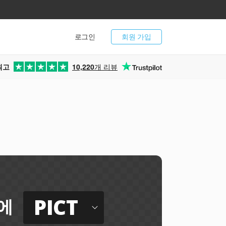
로그인
회원 가입
최고
10,220
개 리뷰
PICT
에