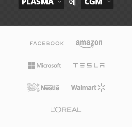
PLASMA
CGM
에