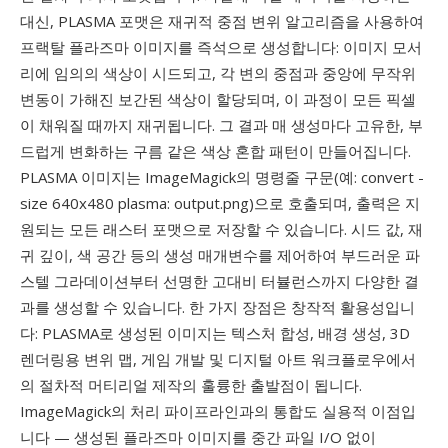
대신, PLASMA 포맷은 재귀적 중점 변위 알고리즘을 사용하여
프랙탈 플라즈마 이미지를 즉석으로 생성합니다: 이미지 모서
리에 임의의 색상이 시드되고, 각 변의 중점과 중앙에 무작위
변동이 가해진 보간된 색상이 할당되며, 이 과정이 모든 픽셀
이 채워질 때까지 재귀됩니다. 그 결과 매 생성마다 고유한, 부
드럽게 변화하는 구름 같은 색상 혼합 패턴이 만들어집니다.
PLASMA 이미지는 ImageMagick의 명령줄 구문(예: convert -
size 640x480 plasma: output.png)으로 호출되며, 출력은 지
원되는 모든 래스터 포맷으로 저장할 수 있습니다. 시드 값, 재
귀 깊이, 색 공간 등의 생성 매개변수를 제어하여 부드러운 파
스텔 그라데이션부터 선명한 고대비 터뷸런스까지 다양한 결
과를 생성할 수 있습니다. 한 가지 장점은 창작적 활용성입니
다: PLASMA로 생성된 이미지는 텍스처 합성, 배경 생성, 3D
렌더링용 변위 맵, 게임 개발 및 디지털 아트 워크플로우에서
의 절차적 머티리얼 제작의 훌륭한 출발점이 됩니다.
ImageMagick의 처리 파이프라인과의 통합도 실용적 이점입
니다 — 생성된 플라즈마 이미지를 중간 파일 I/O 없이