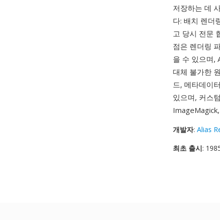
저장하는 데 
다: 배치 렌더
고 당시 전문 
점은 렌더링 파
을 수 있으며, 
대체 불가한 원
드, 메타데이터
있으며, 커스텀
ImageMagi
개발자
:
Alias R
최초 출시
: 198