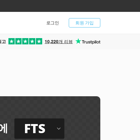
로그인
회원 가입
최고
10,220
개 리뷰
FTS
에