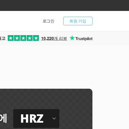
로그인
회원 가입
최고
10,220
개 리뷰
터
HRZ
에