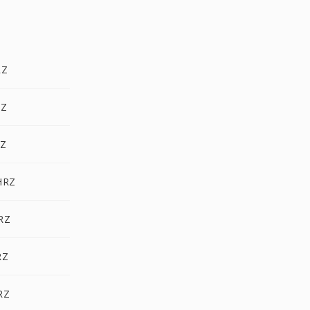
RZ
RZ
Z
HRZ
RZ
RZ
RZ