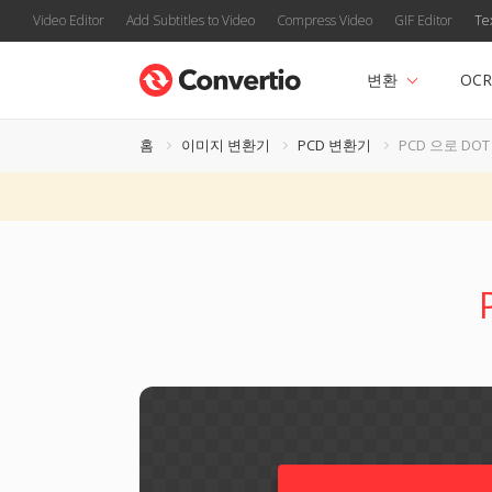
Video Editor
Add Subtitles to Video
Compress Video
GIF Editor
Te
변환
OCR
홈
이미지 변환기
PCD 변환기
PCD 으로 DOT