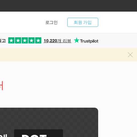
로그인
회원 가입
최고
10,220
개 리뷰
터