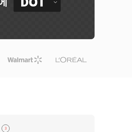
DOT
에
3