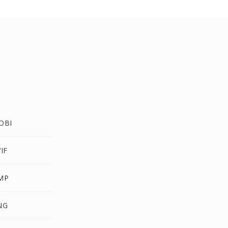
OBI
IF
MP
NG