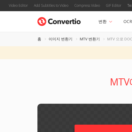
Video Editor
Add Subtitles to Video
Compress Video
GIF Editor
Te
변환
OCR
홈
이미지 변환기
MTV 변환기
MTV 으로 DO
MTV