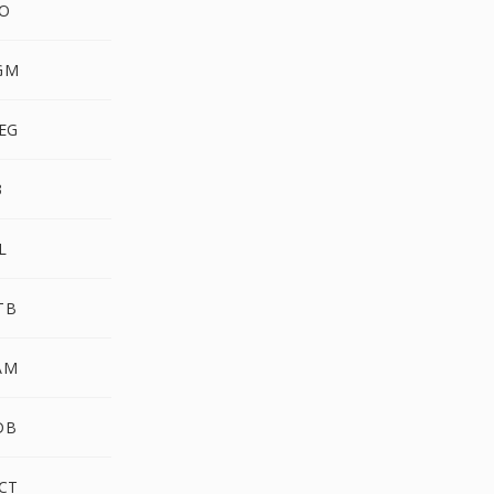
O
GM
EG
3
L
TB
AM
DB
CT