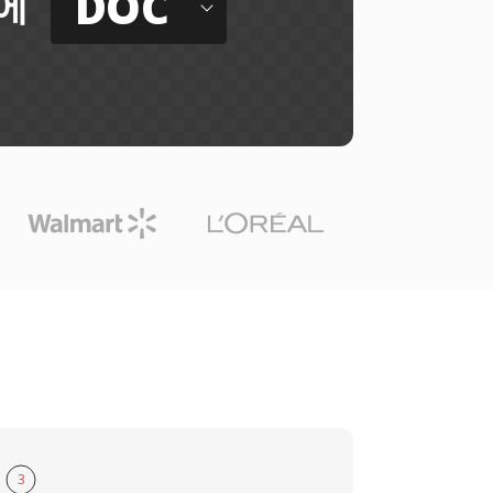
DOC
에
3