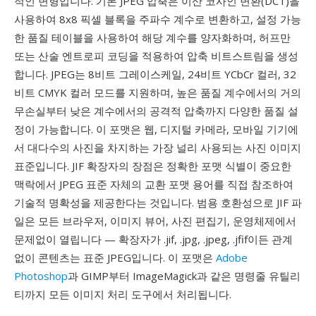
적인 변형입니다. 기본 JPEG 압축은 이산 코사인 변환(DCT)을
사용하여 8x8 픽셀 블록을 주파수 계수로 변환하고, 설정 가능
한 품질 테이블을 사용하여 해당 계수를 양자화하며, 허프만
또는 산술 엔트로피 코딩을 적용하여 압축 비트스트림을 생성
합니다. JPEG는 8비트 그레이스케일, 24비트 YCbCr 컬러, 32
비트 CMYK 컬러 모드를 지원하며, 높은 품질 계수에서의 거의
무손실부터 낮은 계수에서의 공격적 압축까지 다양한 품질 설
정이 가능합니다. 이 포맷은 웹, 디지털 카메라, 모바일 기기에
서 대다수의 사진을 차지하는 가장 널리 사용되는 사진 이미지
표준입니다. JIF 확장자의 장점은 정확한 포맷 식별이 중요한
맥락에서 JPEG 표준 자체의 교환 포맷 용어를 직접 참조하여
기술적 명확성을 제공한다는 것입니다. 범용 호환성으로 JIF 파
일은 모든 브라우저, 이미지 뷰어, 사진 편집기, 운영체제에서
문제없이 열립니다 — 확장자가 .jif, .jpg, .jpeg, .jfif이든 관계
없이 콘텐츠는 표준 JPEG입니다. 이 포맷은
Adobe
Photoshop
과 GIMP부터 ImageMagick과 같은 명령줄 유틸리
티까지 모든 이미지 처리 도구에서 처리됩니다.