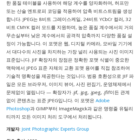
한 품질 테이블을 사용하여 해당 계수를 양자화하며, 허프만
또는 산술 엔트로피 코딩을 적용하여 압축 비트스트림을 생성
합니다. JPEG는 8비트 그레이스케일, 24비트 YCbCr 컬러, 32
비트 CMYK 컬러 모드를 지원하며, 높은 품질 계수에서의 거의
무손실부터 낮은 계수에서의 공격적 압축까지 다양한 품질 설
정이 가능합니다. 이 포맷은 웹, 디지털 카메라, 모바일 기기에
서 대다수의 사진을 차지하는 가장 널리 사용되는 사진 이미지
표준입니다. JIF 확장자의 장점은 정확한 포맷 식별이 중요한
맥락에서 JPEG 표준 자체의 교환 포맷 용어를 직접 참조하여
기술적 명확성을 제공한다는 것입니다. 범용 호환성으로 JIF 파
일은 모든 브라우저, 이미지 뷰어, 사진 편집기, 운영체제에서
문제없이 열립니다 — 확장자가 .jif, .jpg, .jpeg, .jfif이든 관계
없이 콘텐츠는 표준 JPEG입니다. 이 포맷은
Adobe
Photoshop
과 GIMP부터 ImageMagick과 같은 명령줄 유틸리
티까지 모든 이미지 처리 도구에서 처리됩니다.
개발자
:
Joint Photographic Experts Group