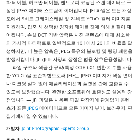
화 테이블, 허프만 테이블, 엔트로피 코딩된 스캔 데이터로 구
성된 JPEG 데이터 스트림이 이어집니다. JFI 파일은 모든 해상
도에서 8비트 그레이스케일 및 24비트 YCbCr 컬러 이미지를
지원하며, 압축 시 선택한 양자화 테이블 값에 의해 화질이 제
어됩니다. 손실 DCT 기반 압축은 사진 콘텐츠에 대해 최소한
의 가시적 아티팩트로 일반적으로 10:1에서 20:1의 비율을 달
성하지만, 더 높은 압축은 JPEG 특유의 블로킹 및 링잉 패턴을
발생시킵니다. JFI/JFIF 사양의 장점은 범용 상호운용성입니다
— 파일 구조와 색공간 규약(특정 CCIR 601 변환 계수를 사용
한 YCbCr)을 표준화함으로써 JFIF는 JPEG 이미지가 색상 변이
나 디코딩 실패 없이 애플리케이션과 플랫폼 간에 교환될 수
있도록 보장했습니다. 완전한 소프트웨어 호환성도 실용적 강
점입니다 — JFI 파일은 사용된 파일 확장자에 관계없이 콘텐
츠가 표준
JPEG
데이터이므로 모든 이미지 뷰어, 브라우저, 편
집기에서 열 수 있습니다.
개발자
:
Joint Photographic Experts Group