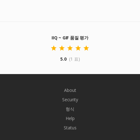
IIQ ~ GIF 품질 평가
5.0
(1 표)
About
Security
형식
Help
Status