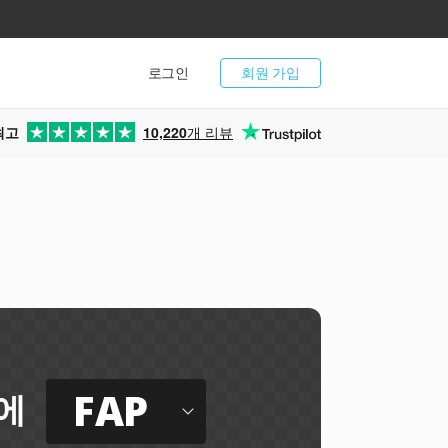
로그인
회원 가입
최고
10,220
개 리뷰
FAP
에