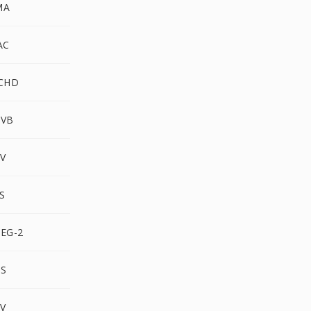
MA
AC
CHD
MVB
V
S
EG-2
S
V