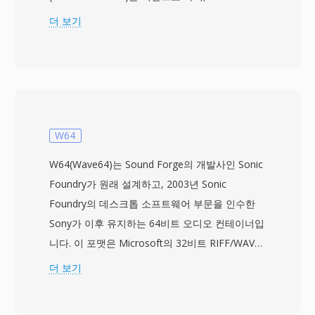
플랫폼 내에서 H.264 비디오 코덱과 AAC 오디오
더 보기
를 지원하기 위해 만들어졌습니다. 독점 컨테이너
구조를 사용한 이전 형식 FLV와 달리, F4V는 표준
화된 MP4 호환 atom/box 아키텍처를 채택하여,
다른 미디어 도구 및 워크플로우와의 상호 운용성
이 향상되었습니다. 이 형식은 High Profile H.264
인코딩, 멀티채널 AAC 오디오, 자막 및 캡션을 위
W64
한 시간 지정 텍스트를 포함한 고급 기능을 지원합
W64(Wave64)는 Sound Forge의 개발사인 Sonic
니다. F4V는 기존 FLV 컨테이너가 이 새로운 코덱
Foundry가 원래 설계하고, 2003년 Sonic
을 효율적으로 패키징할 수 없었기 때문에, 웹에서
Foundry의 데스크톱 소프트웨어 부문을 인수한
H.264 콘텐츠에 대한 증가하는 수요를 해결하기
Sony가 이후 유지하는 64비트 오디오 컨테이너입
위한 전략적 조치였습니다. 전성기 동안 F4V는
니다. 이 포맷은 Microsoft의 32비트 RIFF/WAV
Flash 기반 스트리밍 플랫폼과 웹상의 비디오 플
사양이 부과하는 4 GB 파일 크기 제한을 직접 해
더 보기
레이어를 통해 전달되는 고품질 비디오 콘텐츠의
결합니다 — 이 제한은 장시간 녹음 세션, 멀티채
상당 부분을 구동했습니다. 이 컨테이너는 프로그
널 캡처, 높은 샘플레이트 프로덕션에서 문제가 됩
레시브 다운로드와 다이나믹 스트리밍 전달을 모