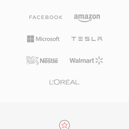
니다. W64는 청크 식별자와 크기 필드를 64비트
두 지원하여, 콘텐츠 발행자에게 유연한 배포 옵션
로 확장하고 4문자 코드 대신 GUID를 사용하여
을 제공합니다. HTML5 비디오가 Flash Player를
이를 달성합니다. 이 구조적 변경으로 파일 크기가
대체하면서 새로운 F4V 콘텐츠 생성은 감소했지
엑사바이트 단위까지 가능해져 실질적인 저장 제
만, MP4 기반 구조 덕분에 포함된 미디어 스트림
약이 사라집니다. 이 포맷은 임의의 샘플레이트,
은 현대 도구를 통해 쉽게 접근할 수 있습니다.
비트 심도, 채널 구성을 지원하여 영화 스코어링,
라이브 콘서트 녹음, 과학 데이터 수집에 적합합니
다. Sound Forge, Audacity 및 기타 전문 디지털
오디오 워크스테이션이 네이티브 W64 지원을 제
공하여 원활한 가져오기와 내보내기가 가능합니
다. 장시간 고충실도 소재를 일상적으로 다루는 엔
지니어와 프로듀서에게 W64는 답답한 크기 제한
없이 WAV의 안정성과 단순함을 제공합니다.