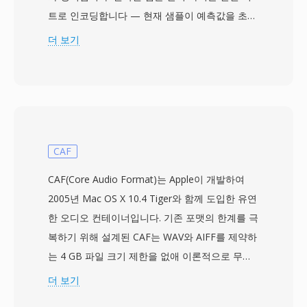
트로 인코딩합니다 — 현재 샘플이 예측값을 초과
하면 1, 아니면 0 — 동시에 음절 압신 필터가 동
더 보기
일 비트의 연속 패턴을 모니터링하여 스텝 크기를
조정합니다. 16~64 kbps로 동작하는 CVSD는 음
성 명료도와 대역폭 사이의 균형을 맞추어 보안 군
사 통신 및 전술 무선 시스템에서 선호되는 인코딩
이 되었습니다. 비트스트림은 간단한 하드웨어로
디코딩할 수 있으며, 원래 전용 집적 회로에 내장
CAF
되었습니다. 장점 중 하나는 구현 단순성으로, 인
CAF(Core Audio Format)는 Apple이 개발하여
코더와 디코더에 최소한의 리소스만 필요하여 저
2005년 Mac OS X 10.4 Tiger와 함께 도입한 유연
전력 임베디드 하드웨어에서 실시간 처리가 가능
한 오디오 컨테이너입니다. 기존 포맷의 한계를 극
합니다. 노이즈 환경에서의 견고성은 또 다른 강점
복하기 위해 설계된 CAF는 WAV와 AIFF를 제약하
으로, 단일 비트 오류가 전체 프레임이 아닌 로컬
는 4 GB 파일 크기 제한을 없애 이론적으로 무제
샘플에만 영향을 미칩니다. SoX는 소프트웨어 인
한 길이를 지원합니다. 이 컨테이너는 AAC, ALAC,
더 보기
코딩 및 디코딩 지원을 제공하여 현대 시스템이 군
MP3, 리니어 PCM, IMA ADPCM 등 사실상 모든
사 아카이브와 빈티지 전화 통신 인프라의 레거시