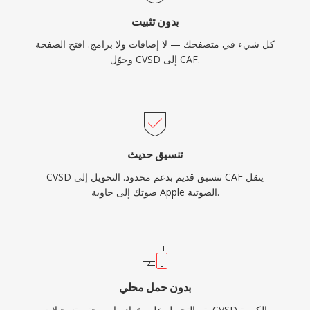
بدون تثبيت
كل شيء في متصفحك — لا إضافات ولا برامج. افتح الصفحة
وحوّل CVSD إلى CAF.
تنسيق حديث
CVSD تنسيق قديم بدعم محدود. التحويل إلى CAF ينقل
صوتك إلى حاوية Apple الصوتية.
بدون حمل محلي
يتم التحويل على خوادمنا — حتى تسجيلات CVSD الكبيرة