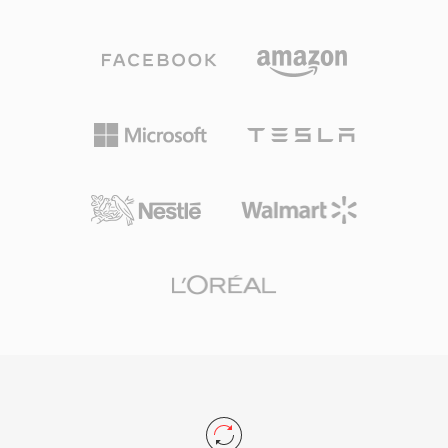
الصوت إلى جانب بيانات وصفية غنية تشمل مخططات
التقليدية.
القنوات ومناطق العلامات والتعليقات التوضيحية
وبيانات MIDI. من أبرز مزاياه التعامل مع التسجيلات
الطويلة جداً: يمكن للمذيعين ومسجّلي الميدان التقاط
ساعات من الصوت المستمر دون قيود حجمية. دعم
المرمّزات المتعددة هو نقطة قوة أخرى، حيث تعمل
حاوية واحدة سواء كان المحتوى صوتاً بدون فقدان
بدقة 24 بت/192 كيلوهرتز أو كلاماً مضغوطاً. يوفر
إطار عمل Core Audio من Apple دعماً أصلياً على
macOS وiOS، مما يضمن تشغيلاً منخفض زمن
الاستجابة في التطبيقات الاحترافية مثل Logic Pro
وFinal Cut Pro. لسير عمل منظومة Apple التي
تتطلب التنوع والقدرة على التوسع، يعد CAF خياراً
استثنائياً.