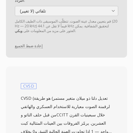
التردد:
تلقائي (لا تغيير)
قم بتعيين معدل عينة الصوت. تتطلّب الموسيقى ذات الطيف الكامل (20
Hz — 20 kHz) قيماً لا تقل عن 44.1 kHz لتحقيق الشفافية. يمكن
.
العثور على مزيد من المعلومات على
ويكي
إعادة ضبط الجميع
CVSD
CVSD (تعديل دلتا ذو ميلان متغير مستمر) هو طريقة
لرقمنة الصوت معيارية للاستخدام العسكري والهاتفي
من قبل حلف الناتو وCCITT خلال سبعينيات القرن
العشرين. يرمّز الفروقات بين العينات المتتالية كبت
واحد — 1 إذا تجاوزت العينة الحالية التنبؤ، و0 بخلاف