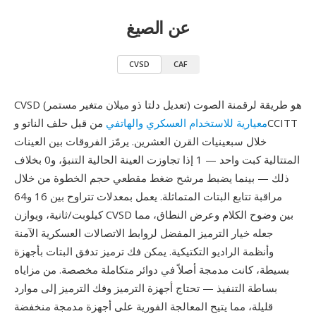
عن الصيغ
CVSD
CAF
CVSD (تعديل دلتا ذو ميلان متغير مستمر) هو طريقة لرقمنة الصوت
معيارية للاستخدام العسكري والهاتفي
من قبل حلف الناتو وCCITT
خلال سبعينيات القرن العشرين. يرمّز الفروقات بين العينات
المتتالية كبت واحد — 1 إذا تجاوزت العينة الحالية التنبؤ، و0 بخلاف
ذلك — بينما يضبط مرشح ضغط مقطعي حجم الخطوة من خلال
مراقبة تتابع البتات المتماثلة. يعمل بمعدلات تتراوح بين 16 و64
كيلوبت/ثانية، ويوازن CVSD بين وضوح الكلام وعرض النطاق، مما
جعله خيار الترميز المفضل لروابط الاتصالات العسكرية الآمنة
وأنظمة الراديو التكتيكية. يمكن فك ترميز تدفق البتات بأجهزة
بسيطة، كانت مدمجة أصلاً في دوائر متكاملة مخصصة. من مزاياه
بساطة التنفيذ — تحتاج أجهزة الترميز وفك الترميز إلى موارد
قليلة، مما يتيح المعالجة الفورية على أجهزة مدمجة منخفضة