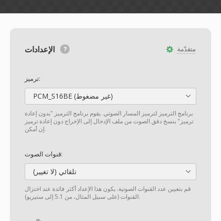
الإعدادات
متقدّمة
ترميز:
PCM_S16BE (غير مضغوط)
برنامج الترميز لترميز المسار الصوتي. يقوم برنامج الترميز "بدون إعادة
ترميز" بنسخ دفق الصوت من ملف الإدخال إلى الإخراج دون إعادة ترميز
إن أمكن.
قنوات الصوت:
تلقائي (لا تغيير)
قم بتعيين عدد القنوات الصوتية. يكون هذا الإعداد أكثر فائدة عند اختزال
القنوات (على سبيل المثال، من 5.1 إلى ستيريو).