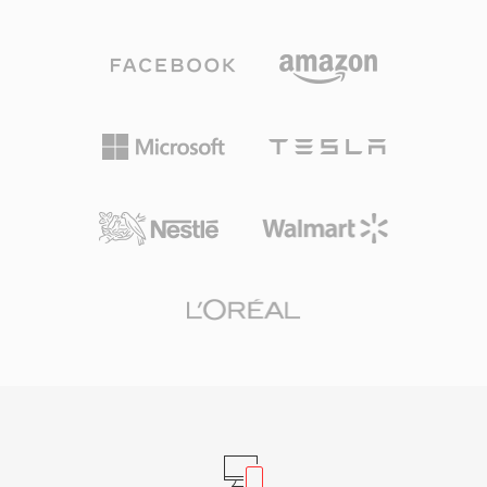
وتعريفات الآلات والتعليقات. يعتمد مهندسو الصوت
التقليدية.
المحترفون على نظام macOS كثيراً على AIFF لأنه
يضمن دقة مطلقة عبر كل مراحل التحرير
والماسترينغ. من أبرز مزاياه انعدام فقدان الأجيال:
على عكس MP3 أو AAC، لا يؤدي الحفظ المتكرر أبداً
إلى تدهور الإشارة. ومن نقاط قوته أيضاً التكامل
السلس مع أدوات Apple الاحترافية، بما في ذلك
Logic Pro وGarageBand، حيث يعمل AIFF كتنسيق
عمل أصلي. تدعم الحاوية معدلات عينة متعددة وعمق
بت يصل إلى 32 بت، مما يلائم سير العمل عالي الدقة
الذي يتجاوز مواصفات جودة القرص المدمج. لأي
شخص يعطي الأولوية للسلامة بدون فقدان على
حساب كفاءة التخزين، يبقى AIFF خياراً موثوقاً في
صناعة التسجيل.