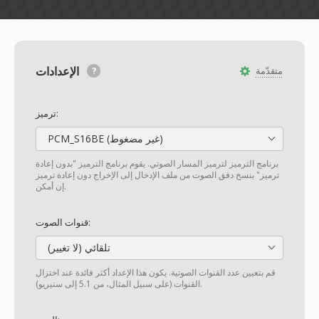
الإعدادات
متقدّمة
ترميز:
PCM_S16BE (غير مضغوط)
برنامج الترميز لترميز المسار الصوتي. يقوم برنامج الترميز "بدون إعادة
ترميز" بنسخ دفق الصوت من ملف الإدخال إلى الإخراج دون إعادة ترميز
إن أمكن.
قنوات الصوت:
تلقائي (لا تغيير)
قم بتعيين عدد القنوات الصوتية. يكون هذا الإعداد أكثر فائدة عند اختزال
القنوات (على سبيل المثال، من 5.1 إلى ستيريو).