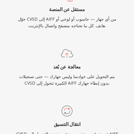
مستقل عن المنصة
حوّل CVSD إلى AIFF من أي جهاز — حاسوب أو لوحي أو
هاتف. كل ما تحتاجه متصفح واتصال بالإنترنت.
معالجة عن بُعد
يتم التحويل على خوادمنا وليس جهازك — حتى تسجيلات
CVSD الكبيرة تتحول إلى AIFF بدون إبطاء جهازك.
انتقال التنسيق
CVSD تنسيق قديم متخصص بدعم محدود. التحويل إلى AIFF