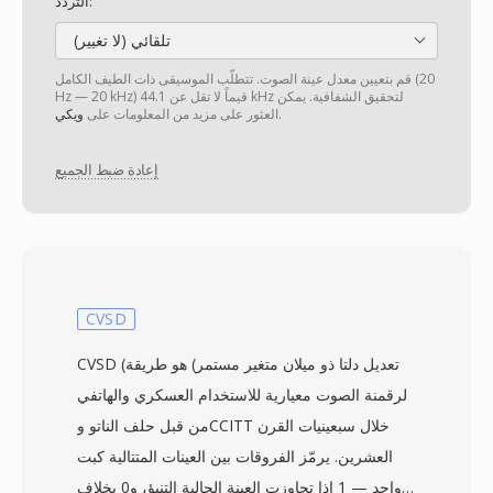
التردد:
تلقائي (لا تغيير)
قم بتعيين معدل عينة الصوت. تتطلّب الموسيقى ذات الطيف الكامل (20
Hz — 20 kHz) قيماً لا تقل عن 44.1 kHz لتحقيق الشفافية. يمكن
.
العثور على مزيد من المعلومات على
ويكي
إعادة ضبط الجميع
CVSD
CVSD (تعديل دلتا ذو ميلان متغير مستمر) هو طريقة
لرقمنة الصوت معيارية للاستخدام العسكري والهاتفي
من قبل حلف الناتو وCCITT خلال سبعينيات القرن
العشرين. يرمّز الفروقات بين العينات المتتالية كبت
واحد — 1 إذا تجاوزت العينة الحالية التنبؤ، و0 بخلاف