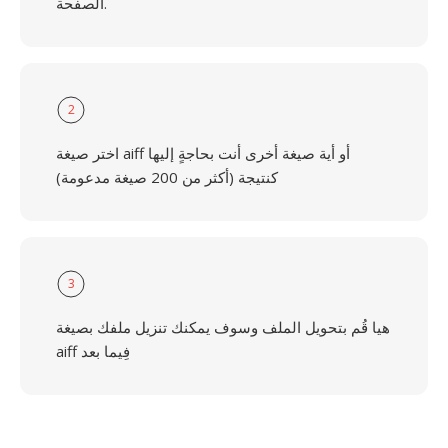
الصفحة.
2
اختر صيغة aiff أو أية صيغة أخرى أنت بحاجةٍ إليها
كنتيجة (أكثر من 200 صيغة مدعومة)
3
هيا قُم بتحويل الملف وسوف يمكنك تنزيل ملفك بصيغة
aiff فِيما بعد