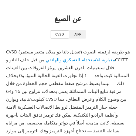
عن الصيغ
CVSD
AIFF
CVSD (تعديل دلتا ذو ميلان متغير مستمر) هو طريقة لرقمنة الصوت
معيارية للاستخدام العسكري والهاتفي
من قبل حلف الناتو وCCITT
خلال سبعينيات القرن العشرين. يرمّز الفروقات بين العينات
المتتالية كبت واحد — 1 إذا تجاوزت العينة الحالية التنبؤ، و0 بخلاف
ذلك — بينما يضبط مرشح ضغط مقطعي حجم الخطوة من خلال
مراقبة تتابع البتات المتماثلة. يعمل بمعدلات تتراوح بين 16 و64
كيلوبت/ثانية، ويوازن CVSD بين وضوح الكلام وعرض النطاق، مما
جعله خيار الترميز المفضل لروابط الاتصالات العسكرية الآمنة
وأنظمة الراديو التكتيكية. يمكن فك ترميز تدفق البتات بأجهزة
بسيطة، كانت مدمجة أصلاً في دوائر متكاملة مخصصة. من مزاياه
بساطة التنفيذ — تحتاج أجهزة الترميز وفك الترميز إلى موارد