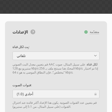
الإعدادات
متقدّمة
بِت لكل قناة:
تلقائي
لكل قناة
. على سبيل المثال، صوت
قم بتعيين معدل البت الصوتي AAC
ستيريو مع 128 kbps المحدّد هنا سينتج ملف بـ 256 kbps. إذا تم اختيار
"مخصّص"، فإن النطاق الموصى به هو ≥ 64 kbps.
قنوات الصوت:
أحادي (1.0)
قم بتعيين عدد القنوات الصوتية. يكون هذا الإعداد أكثر فائدة عند اختزال
القنوات (على سبيل المثال، من 5.1 إلى ستيريو).