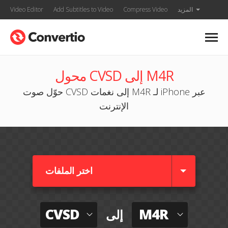
المزيد
Compress Video
Add Subtitles to Video
Video Editor
محول CVSD إلى M4R
حوّل صوت CVSD إلى نغمات M4R لـ iPhone عبر
الإنترنت
اختر الملفات
CVSD
M4R
إلى