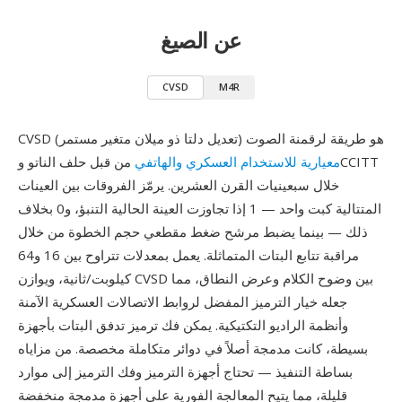
عن الصيغ
CVSD
M4R
CVSD (تعديل دلتا ذو ميلان متغير مستمر) هو طريقة لرقمنة الصوت
معيارية للاستخدام العسكري والهاتفي
من قبل حلف الناتو وCCITT
خلال سبعينيات القرن العشرين. يرمّز الفروقات بين العينات
المتتالية كبت واحد — 1 إذا تجاوزت العينة الحالية التنبؤ، و0 بخلاف
ذلك — بينما يضبط مرشح ضغط مقطعي حجم الخطوة من خلال
مراقبة تتابع البتات المتماثلة. يعمل بمعدلات تتراوح بين 16 و64
كيلوبت/ثانية، ويوازن CVSD بين وضوح الكلام وعرض النطاق، مما
جعله خيار الترميز المفضل لروابط الاتصالات العسكرية الآمنة
وأنظمة الراديو التكتيكية. يمكن فك ترميز تدفق البتات بأجهزة
بسيطة، كانت مدمجة أصلاً في دوائر متكاملة مخصصة. من مزاياه
بساطة التنفيذ — تحتاج أجهزة الترميز وفك الترميز إلى موارد
قليلة، مما يتيح المعالجة الفورية على أجهزة مدمجة منخفضة