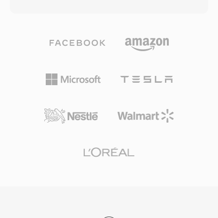
إنتاج نغمات الرنين دون تعديلات على مستوى المرمّز،
الأرشيفات العسكرية والبنية التحتية للاتصالات
بينما يمنع الامتداد المميز المقاطع الموسيقية العادية
التقليدية.
من الظهور في منتقي نغمات الرنين والعكس. يتضمن
إنشاء M4R ترميز مقطع صوتي قصير بـ AAC وقصّه
إلى الطول المسموح وإعادة تسمية الملف. يوفر
iTunes (أو Apple Music على أحدث إصدارات
macOS) وGarageBand سير عمل مدمجاً، وتتعامل
أدوات خارجية مثل Audacity معه بنفس السهولة.
بمجرد المزامنة أو التحميل، تتكامل نغمة الرنين مع
إعدادات iOS للمكالمات والمنبهات والتنبيهات لكل جهة
اتصال. من مزاياه العملية سهولة النشر على أي
iPhone عبر مزامنة iTunes أو AirDrop، وتشغيل
عالي الجودة من مرمّز AAC حتى بأحجام ملفات
صغيرة، والقدرة على تعيين نغمات رنين فردية لجهات
اتصال محددة لتعريف المتصل فورياً.