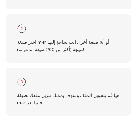
2
اختر صيغة m4r أو أية صيغة أخرى أنت بحاجةٍ إليها
كنتيجة (أكثر من 200 صيغة مدعومة)
3
هيا قُم بتحويل الملف وسوف يمكنك تنزيل ملفك بصيغة
m4r فِيما بعد