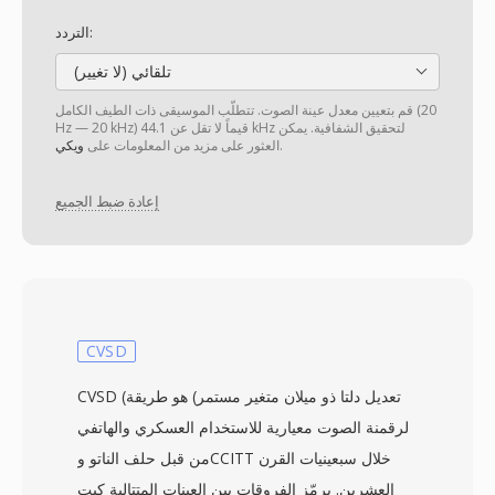
التردد:
تلقائي (لا تغيير)
قم بتعيين معدل عينة الصوت. تتطلّب الموسيقى ذات الطيف الكامل (20
Hz — 20 kHz) قيماً لا تقل عن 44.1 kHz لتحقيق الشفافية. يمكن
.
العثور على مزيد من المعلومات على
ويكي
إعادة ضبط الجميع
CVSD
CVSD (تعديل دلتا ذو ميلان متغير مستمر) هو طريقة
لرقمنة الصوت معيارية للاستخدام العسكري والهاتفي
من قبل حلف الناتو وCCITT خلال سبعينيات القرن
العشرين. يرمّز الفروقات بين العينات المتتالية كبت