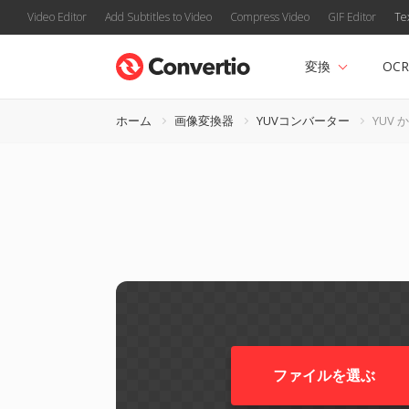
Video Editor
Add Subtitles to Video
Compress Video
GIF Editor
Te
変換
OCR
ホーム
画像変換器
YUVコンバーター
YUV か
ファイルを選ぶ