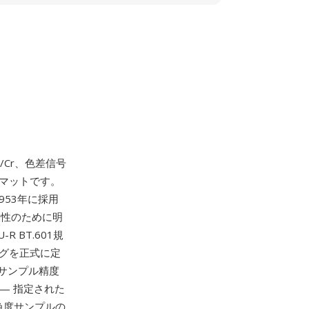
/Cr、色差信号
マットです。
953年に採用
換性のために明
BT.601規
ングを正式に定
サンプル精度
— 指定された
び色度サンプルの