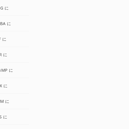
NG に
GBA に
F に
R に
BMP に
X に
BM に
S に