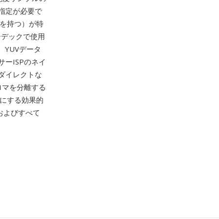
指定が必要で
度を持つ）が特
ーデックで使用
YUVデータ
ーISPのネイ
ダイレクトな
ロマを分離する
1にする効果的
k、およびすべて