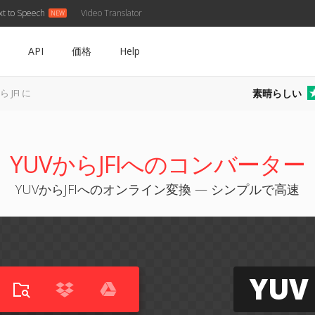
xt to Speech
Video Translator
API
価格
Help
素晴らしい
ら JFI に
YUVからJFIへのコンバーター
YUVからJFIへのオンライン変換 — シンプルで高速
YUV