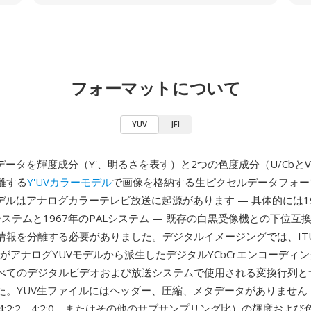
フォーマットについて
YUV
JFI
データを輝度成分（Y'、明るさを表す）と2つの色度成分（U/CbとV
離する
Y'UVカラーモデル
で画像を格納する生ピクセルデータフォー
デルはアナログカラーテレビ放送に起源があります — 具体的には1
システムと1967年のPALシステム — 既存の白黒受像機との下位互
報を分離する必要がありました。デジタルイメージングでは、ITU-R 
）がアナログYUVモデルから派生したデジタルYCbCrエンコーディ
べてのデジタルビデオおよび放送システムで使用される変換行列と
た。YUV生ファイルにはヘッダー、圧縮、メタデータがありません 
4、4:2:2、4:2:0、またはその他のサブサンプリング比）の輝度およ