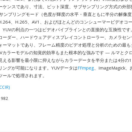
ーケンスであり、寸法、ビット深度、サブサンプリング方式の外部
0サブサンプリングモード（色度が輝度の水平・垂直ともに半分の解像
.264、H.265、AV1、およびほとんどのコンシューマービデオコ
。YUVの利点の一つはビデオパイプラインとの直接的な互換性です。
コーダー、ハードウェアディスプレイコントローラー、カメラセンサ
ォーマットであり、フレーム精度のビデオ処理と分析のための最も
UVカラーモデルの知覚的効率もまた根本的な強みです — ルマとク
見える影響を最小限に抑えながらカラーデータを半分または4分の
リングが可能になります。YUVデータは
FFmpeg
、ImageMagic
ツールで処理されます。
(CCIR)
 1982