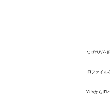
なぜYUVを
JFIファイ
YUVからJ