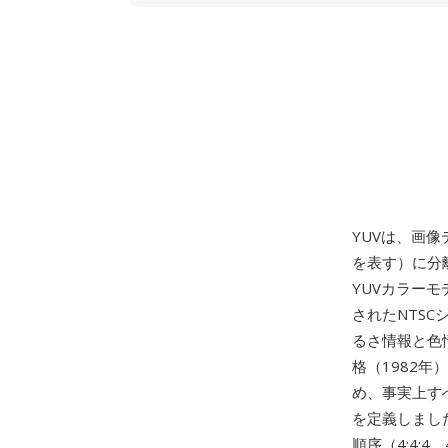
YUVは、画像
を表す）に分
YUVカラーモ
されたNTSC
るさ情報と色情
格（1982年
め、事実上す
を定義しまし
順序（4:4: