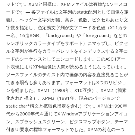
ットです。XBMと同様に、XPMファイルは有効なCソースコ
ードです — 各ファイルは文字列のstatic配列として画像を定
義し、ヘッダー文字列が幅、高さ、色数、ピクセルあたり文
字数を指定し、色定義文字列が文字コードを色値（X11カラ
ー名、16進RGB、「background」や「foreground」などの
シンボリックカラータイプをサポート）にマップし、ピクセ
ル文字列が各行をカラーパレットをインデックスする文字コ
ードのシーケンスとしてエンコードします。このASCIIアー
ト表現によりXPM画像は人間が読めるようになっています。
ソースファイルのテキスト内で画像の内容を直接見ることが
できる場合も多くあります。フォーマットは3つのリビジョ
ンを経ました。XPM1（1989年、X10互換）、XPM2（簡素
化された構文）、XPM3（1991年、現在のバージョンで
static char*構文と拡張色指定を含む）です。XPMは1990年
代から2000年代を通じてX Windowアプリケーションアイコ
ン、スプラッシュスクリーン、ピクスマップボタン、テーマ
付きUI要素の標準フォーマットでした。XPMの利点の一つ