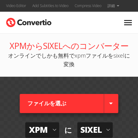
Video Editor
Add Subtitles to Video
Compress Video
詳細
XPMからSIXELへのコンバーター
オンラインでしかも無料でxpmファイルをsixelに
変換
ファイルを選ぶ
XPM
SIXEL
に