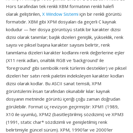
Hors tarafından tek renkli XBM formatının renkli halefi
olarak geliştirilen,
X Window Sistemi
için bir renkli görüntü
formatıdır. XBM gibi XPM dosyaları da geçerli C kaynak
kodudur — her dosya görüntüyü statik bir karakter dizisi
dizisi olarak tanımlar; başlık dizeleri genişlik, yükseklik, renk
sayısı ve piksel başına karakter sayısını belirtir, renk
tanımlama dizeleri karakter kodlarını renk değerlerine eşler
(X11 renk adları, onaltılık RGB ve 'background' ile
'foreground' gibi sembolik renk türlerini destekler) ve piksel
dizeleri her satırı renk paletini indeksleyen karakter kodları
dizisi olarak kodlar. Bu ASCII sanat temsili, XPM
görüntülerini i̇nsan tarafından okunabilir kılar: kaynak
dosyanın metninde görüntü içeriği çoğu zaman doğrudan
görülebilir. Format üç revizyon geçirmiştir: XPM1 (1989,
X10 ile uyumlu), XPM2 (basitleştirilmiş sözdizimi) ve XPM3
(1991, static char* sözdizimli ve genişletilmiş renk
belirtimiyle güncel sürüm). XPM, 1990'lar ve 2000'ler