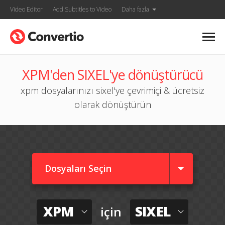
Video Editor
Add Subtitles to Video
Daha fazla
XPM'den SIXEL'ye dönüştürücü
xpm dosyalarınızı sixel'ye çevrimiçi & ücretsiz
olarak dönüştürün
Dosyaları Seçin
XPM
SIXEL
için