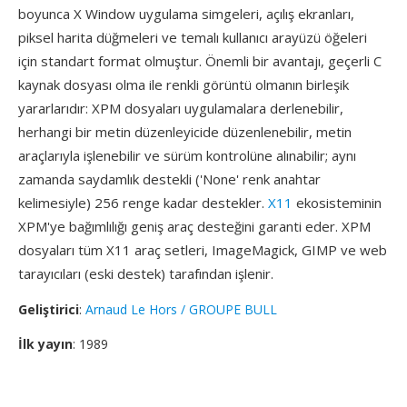
boyunca X Window uygulama simgeleri, açılış ekranları,
piksel harita düğmeleri ve temalı kullanıcı arayüzü öğeleri
için standart format olmuştur. Önemli bir avantajı, geçerli C
kaynak dosyası olma ile renkli görüntü olmanın birleşik
yararlarıdır: XPM dosyaları uygulamalara derlenebilir,
herhangi bir metin düzenleyicide düzenlenebilir, metin
araçlarıyla işlenebilir ve sürüm kontrolüne alınabilir; aynı
zamanda saydamlık destekli ('None' renk anahtar
kelimesiyle) 256 renge kadar destekler.
X11
ekosisteminin
XPM'ye bağımlılığı geniş araç desteğini garanti eder. XPM
dosyaları tüm X11 araç setleri, ImageMagick, GIMP ve web
tarayıcıları (eski destek) tarafından işlenir.
Geliştirici
:
Arnaud Le Hors / GROUPE BULL
İlk yayın
: 1989