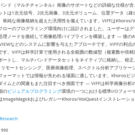
バンド（マルチチャンネル）画像のサポートなどの詳細な仕様が含
ットは1次元信号、2次元画像、3次元ボリューム、位置データ（疎
単純な画像格納を超えた汎用性を備えています。VIFFはKhoros/Vis
フローのプログラミング環境向けに設計されました。ユーザーはグ
理ノードを接続して画像処理パイプラインを構築します — 後のAVS
k、LabVIEWなどのシステムに影響を与えたアプローチです。VIFFの利
です。VIFFは科学計算で使用される全範囲の数値型（複素数や倍
ポートし、マルチバンドデータセットをネイティブに格納し、校正
— リモートセンシング、医療画像処理、スペクトル分析アプリケー
フォーマットでは情報が失われる場面に適しています。Khorosビ
ダイムとの関連もまた注目すべき側面です — VIFFは科学画像分析
期の
ビジュアルプログラミング
環境の一つにおける標準I/Oフォー
はImageMagickおよびレガシーKhoros/VisiQuestインストレ
 Research
 1990