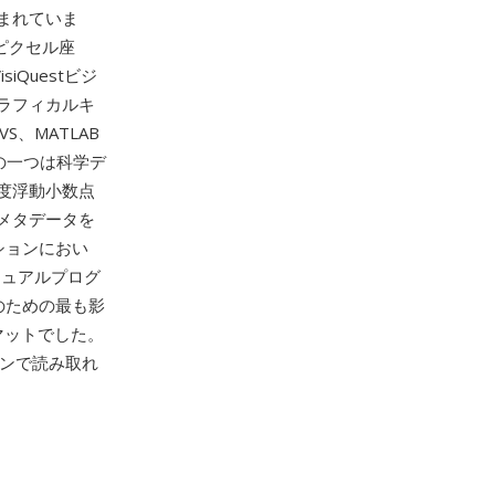
まれていま
ピクセル座
iQuestビジ
ラフィカルキ
、MATLAB
点の一つは科学デ
精度浮動小数点
メタデータを
ションにおい
ジュアルプログ
のための最も影
マットでした。
ーションで読み取れ