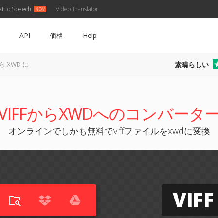
xt to Speech
Video Translator
API
価格
Help
素晴らしい
から XWD に
VIFFからXWDへのコンバータ
オンラインでしかも無料でviffファイルをxwdに変換
VIFF