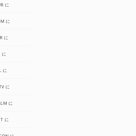
UR に
PM に
XR に
3 に
L に
TV に
ALM に
CT に
ICON に