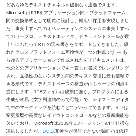
どあらゆるテキストチャネルを破損なく通過できます。
MicrosoftはRTFをアプリケーション間・プラットフォーム
間の交換形式として明確に設計し、幅広い採用を実現しまし
た：事実上すべてのオペレーティングシステムの事実上すべ
てのワープロ、テキストエディタ、ドキュメントツールが数
十年にわたってRTFの読み書きをサポートしてきました。優
れたクロスプラットフォーム互換性が一つの利点です — あ
らゆるアプリケーションで作成されたRTFドキュメントは、
他のどのアプリケーションでも一貫した書式でレンダリング
され、互換性のないシステム間のテキスト交換に最も信頼で
きる形式です。テキストベースの構造がはもう一つの利点を
提供します：RTFファイルは破損に強く、プログラムによる
生成が容易（文字列連結のみで可能）で、テキストエディタ
で生のマークアップを読むことでデバッグできます。RTFは
変更履歴や高度なレイアウトコントロールなどの最新機能を
欠いており、Microsoftは2008年にバージョン1.9.1で仕様を
凍結しましたが、
DOCX
互換性が保証できない場面では信頼