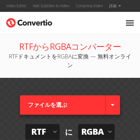
Video Editor
Add Subtitles to Video
Compress Video
詳細
RTFからRGBAコンバーター
RTFドキュメントをRGBAに変換 — 無料オンライ
ン
ファイルを選ぶ
RTF
RGBA
に