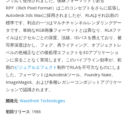
ンで広く使用されました。後継フォーマットである
RPF（Rich Pixel Format）はこのコンセプトをさらに拡張し
Autodesk 3ds Maxに採用されましたが、RLAはそれ以前の
標準です。利点の一つはマルチチャンネルレンダリングデー
タです。単純なRGB画像フォーマットとは異なり、RLAファ
イルはピクセルごとの深度、法線、IDパスを携えており、被
写界深度ぼかし、フォグ、再ライティング、オブジェクトレ
ベルの色補正などの後処理エフェクトを3Dアプリケーショ
ンに戻ることなく実現します。このパイプライン効率が、初
期の
ビジュアルエフェクト
制作でRLAを不可欠なものにしま
した。フォーマットはAutodeskツール、Foundry Nuke、
ImageMagick、および各種レガシーコンポジットアプリケー
ションで認識されます。
開発元
:
Wavefront Technologies
初回リリース
: 1986