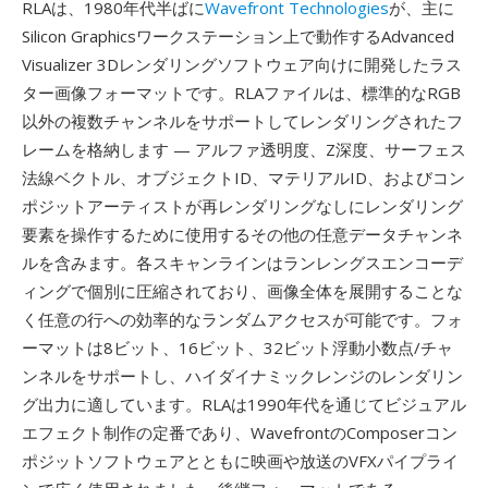
RLAは、1980年代半ばに
Wavefront Technologies
が、主に
Silicon Graphicsワークステーション上で動作するAdvanced
Visualizer 3Dレンダリングソフトウェア向けに開発したラス
ター画像フォーマットです。RLAファイルは、標準的なRGB
以外の複数チャンネルをサポートしてレンダリングされたフ
レームを格納します — アルファ透明度、Z深度、サーフェス
法線ベクトル、オブジェクトID、マテリアルID、およびコン
ポジットアーティストが再レンダリングなしにレンダリング
要素を操作するために使用するその他の任意データチャンネ
ルを含みます。各スキャンラインはランレングスエンコーデ
ィングで個別に圧縮されており、画像全体を展開することな
く任意の行への効率的なランダムアクセスが可能です。フォ
ーマットは8ビット、16ビット、32ビット浮動小数点/チャ
ンネルをサポートし、ハイダイナミックレンジのレンダリン
グ出力に適しています。RLAは1990年代を通じてビジュアル
エフェクト制作の定番であり、WavefrontのComposerコン
ポジットソフトウェアとともに映画や放送のVFXパイプライ