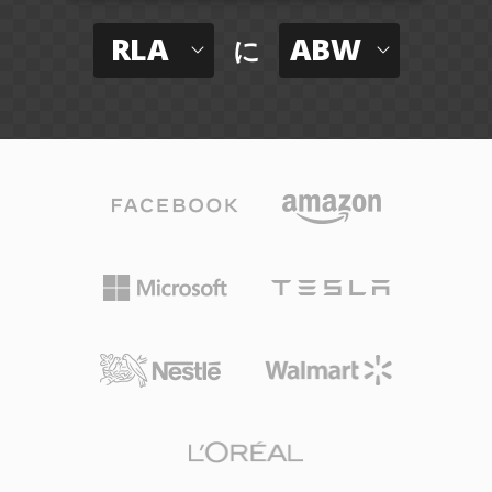
RLA
ABW
に