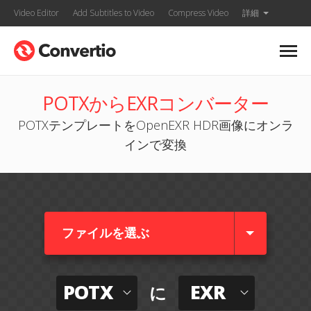
Video Editor
Add Subtitles to Video
Compress Video
詳細
POTXからEXRコンバーター
POTXテンプレートをOpenEXR HDR画像にオンラ
インで変換
ファイルを選ぶ
POTX
EXR
に