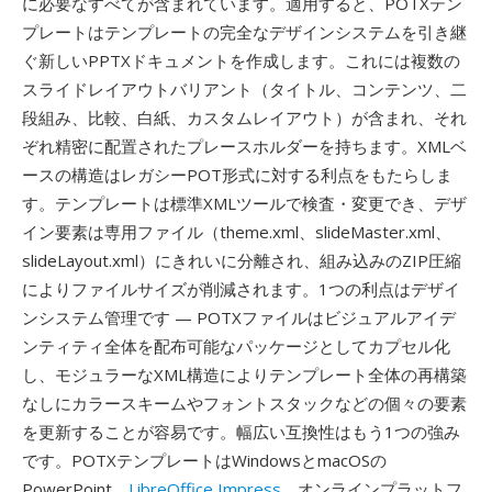
に必要なすべてが含まれています。適用すると、POTXテン
プレートはテンプレートの完全なデザインシステムを引き継
ぐ新しいPPTXドキュメントを作成します。これには複数の
スライドレイアウトバリアント（タイトル、コンテンツ、二
段組み、比較、白紙、カスタムレイアウト）が含まれ、それ
ぞれ精密に配置されたプレースホルダーを持ちます。XMLベ
ースの構造はレガシーPOT形式に対する利点をもたらしま
す。テンプレートは標準XMLツールで検査・変更でき、デザ
イン要素は専用ファイル（theme.xml、slideMaster.xml、
slideLayout.xml）にきれいに分離され、組み込みのZIP圧縮
によりファイルサイズが削減されます。1つの利点はデザイ
ンシステム管理です — POTXファイルはビジュアルアイデ
ンティティ全体を配布可能なパッケージとしてカプセル化
し、モジュラーなXML構造によりテンプレート全体の再構築
なしにカラースキームやフォントスタックなどの個々の要素
を更新することが容易です。幅広い互換性はもう1つの強み
です。POTXテンプレートはWindowsとmacOSの
PowerPoint、
LibreOffice Impress
、オンラインプラットフ