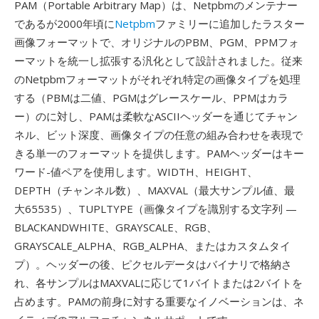
PAM（Portable Arbitrary Map）は、Netpbmのメンテナー
であるが2000年頃に
Netpbm
ファミリーに追加したラスター
画像フォーマットで、オリジナルのPBM、PGM、PPMフォ
ーマットを統一し拡張する汎化として設計されました。従来
のNetpbmフォーマットがそれぞれ特定の画像タイプを処理
する（PBMは二値、PGMはグレースケール、PPMはカラ
ー）のに対し、PAMは柔軟なASCIIヘッダーを通じてチャン
ネル、ビット深度、画像タイプの任意の組み合わせを表現で
きる単一のフォーマットを提供します。PAMヘッダーはキー
ワード-値ペアを使用します。WIDTH、HEIGHT、
DEPTH（チャンネル数）、MAXVAL（最大サンプル値、最
大65535）、TUPLTYPE（画像タイプを識別する文字列 —
BLACKANDWHITE、GRAYSCALE、RGB、
GRAYSCALE_ALPHA、RGB_ALPHA、またはカスタムタイ
プ）。ヘッダーの後、ピクセルデータはバイナリで格納さ
れ、各サンプルはMAXVALに応じて1バイトまたは2バイトを
占めます。PAMの前身に対する重要なイノベーションは、ネ