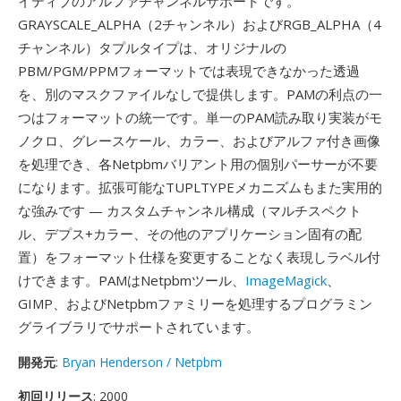
イティブのアルファチャンネルサポートです。
GRAYSCALE_ALPHA（2チャンネル）およびRGB_ALPHA（4
チャンネル）タプルタイプは、オリジナルの
PBM/PGM/PPMフォーマットでは表現できなかった透過
を、別のマスクファイルなしで提供します。PAMの利点の一
つはフォーマットの統一です。単一のPAM読み取り実装がモ
ノクロ、グレースケール、カラー、およびアルファ付き画像
を処理でき、各Netpbmバリアント用の個別パーサーが不要
になります。拡張可能なTUPLTYPEメカニズムもまた実用的
な強みです — カスタムチャンネル構成（マルチスペクト
ル、デプス+カラー、その他のアプリケーション固有の配
置）をフォーマット仕様を変更することなく表現しラベル付
けできます。PAMはNetpbmツール、
ImageMagick
、
GIMP、およびNetpbmファミリーを処理するプログラミン
グライブラリでサポートされています。
開発元
:
Bryan Henderson / Netpbm
初回リリース
: 2000