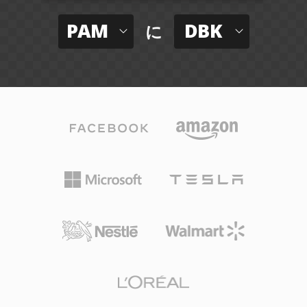
PAM
DBK
に