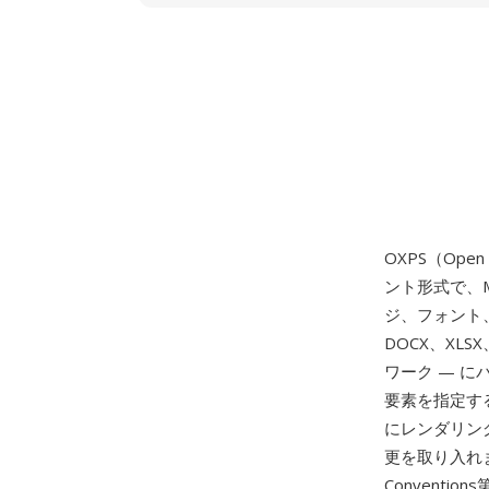
OXPS（Ope
ント形式で、M
ジ、フォント、画
DOCX、XL
ワーク — 
要素を指定す
にレンダリン
更を取り入れま
Conventi