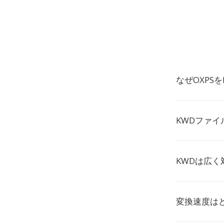
なぜOXPS
KWDファ
KWDは広
変換速度は