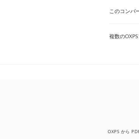
このコンバ
複数のOX
OXPS から PD