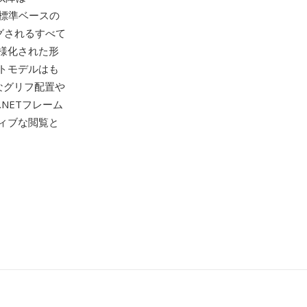
ます。標準ベースの
ングされるすべて
様化された形
トモデルはも
なグリフ配置や
.NETフレーム
ィブな閲覧と