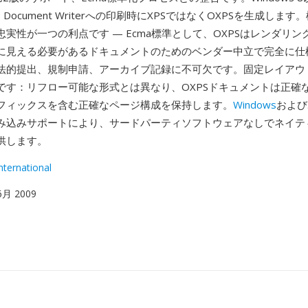
t XPS Document Writerへの印刷時にXPSではなくOXPSを生成し
実性が一つの利点です — Ecma標準として、OXPSはレンダリ
に見える必要があるドキュメントのためのベンダー中立で完全に仕
法的提出、規制申請、アーカイブ記録に不可欠です。固定レイアウ
です：リフロー可能な形式とは異なり、OXPSドキュメントは正確
フィックスを含む正確なページ構成を保持します。
Windows
および
み込みサポートにより、サードパーティソフトウェアなしでネイテ
供します。
nternational
 6月 2009