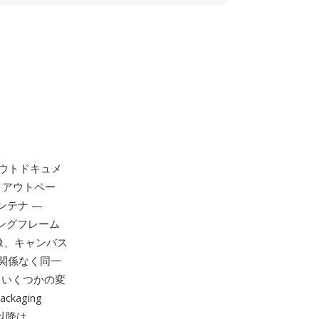
ウトドキュメ
レイアウトペー
コンテナ —
ジングフレーム
像、キャンバス
関係なく同一
らいくつかの変
aging
8以降は