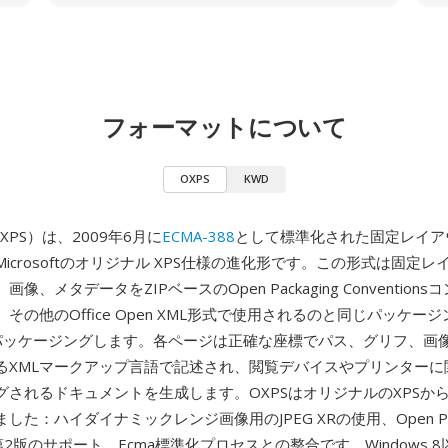
フォーマットについて
OXPS
KWD
n XPS）は、2009年6月に
ECMA-388
として標準化された固定レイア
icrosoftのオリジナル XPS仕様の進化形です。この形式は固定
像、メタデータをZIPベースのOpen Packaging Conventions
SX、その他のOffice Open XML形式で使用されるのと同じパッケー
にパッケージングします。各ページは正確な座標でパス、グリフ、画
るXMLマークアップ言語で記述され、閲覧デバイスやプリンターに
グされるドキュメントを生成します。OXPSはオリジナルのXPSか
した：ハイダイナミックレンジ画像用のJPEG XRの使用、Open Pack
ons第2版のサポート、Ecma標準化プロセスとの整合です。Windows 