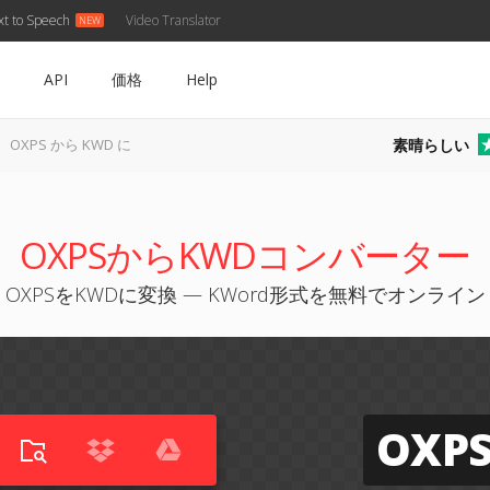
xt to Speech
Video Translator
API
価格
Help
素晴らしい
OXPS から KWD に
OXPSからKWDコンバーター
OXPSをKWDに変換 — KWord形式を無料でオンライン
OXP