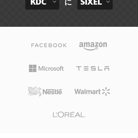
KDC
SIXEL
に