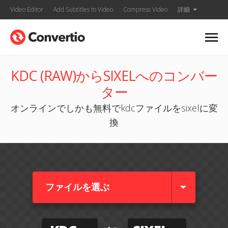
Video Editor
Add Subtitles to Video
Compress Video
詳細
KDC (RAW)からSIXELへのコンバー
ター
オンラインでしかも無料でkdcファイルをsixelに変
換
ファイルを選ぶ