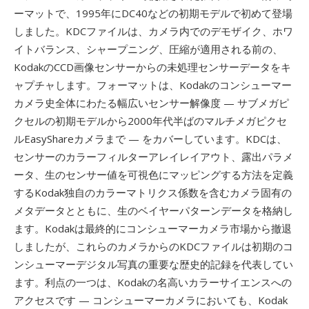
ーマットで、1995年にDC40などの初期モデルで初めて登場
しました。KDCファイルは、カメラ内でのデモザイク、ホワ
イトバランス、シャープニング、圧縮が適用される前の、
KodakのCCD画像センサーからの未処理センサーデータをキ
ャプチャします。フォーマットは、Kodakのコンシューマー
カメラ史全体にわたる幅広いセンサー解像度 — サブメガピ
クセルの初期モデルから2000年代半ばのマルチメガピクセ
ルEasyShareカメラまで — をカバーしています。KDCは、
センサーのカラーフィルターアレイレイアウト、露出パラメ
ータ、生のセンサー値を可視色にマッピングする方法を定義
するKodak独自のカラーマトリクス係数を含むカメラ固有の
メタデータとともに、生のベイヤーパターンデータを格納し
ます。Kodakは最終的にコンシューマーカメラ市場から撤退
しましたが、これらのカメラからのKDCファイルは初期のコ
ンシューマーデジタル写真の重要な歴史的記録を代表してい
ます。利点の一つは、Kodakの名高いカラーサイエンスへの
アクセスです — コンシューマーカメラにおいても、Kodak