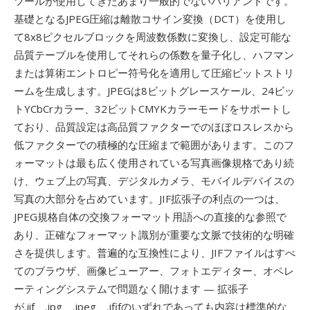
ツールが使用してきたあまり一般的でないバリアントです。
基礎となるJPEG圧縮は離散コサイン変換（DCT）を使用し
て8x8ピクセルブロックを周波数係数に変換し、設定可能な
品質テーブルを使用してそれらの係数を量子化し、ハフマン
または算術エントロピー符号化を適用して圧縮ビットストリ
ームを生成します。JPEGは8ビットグレースケール、24ビッ
トYCbCrカラー、32ビットCMYKカラーモードをサポートし
ており、品質設定は高品質ファクターでのほぼロスレスから
低ファクターでの積極的な圧縮まで範囲があります。このフ
ォーマットは最も広く使用されている写真画像規格であり続
け、ウェブ上の写真、デジタルカメラ、モバイルデバイスの
写真の大部分を占めています。JIF拡張子の利点の一つは、
JPEG規格自体の交換フォーマット用語への直接的な参照で
あり、正確なフォーマット識別が重要な文脈で技術的な明確
さを提供します。普遍的な互換性により、JIFファイルはすべ
てのブラウザ、画像ビューアー、フォトエディター、オペレ
ーティングシステムで問題なく開けます — 拡張子
が.jif、.jpg、.jpeg、.jfifのいずれであっても内容は標準的な