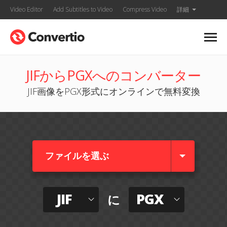
Video Editor
Add Subtitles to Video
Compress Video
詳細
JIFからPGXへのコンバーター
JIF画像をPGX形式にオンラインで無料変換
ファイルを選ぶ
JIF
PGX
に