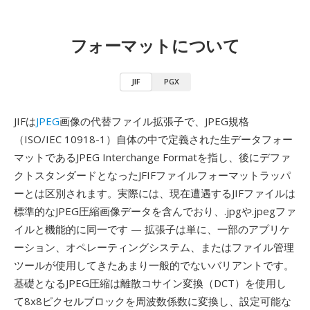
フォーマットについて
JIF
PGX
JIFは
JPEG
画像の代替ファイル拡張子で、JPEG規格
（ISO/IEC 10918-1）自体の中で定義された生データフォー
マットであるJPEG Interchange Formatを指し、後にデファ
クトスタンダードとなったJFIFファイルフォーマットラッパ
ーとは区別されます。実際には、現在遭遇するJIFファイルは
標準的なJPEG圧縮画像データを含んでおり、.jpgや.jpegファ
イルと機能的に同一です — 拡張子は単に、一部のアプリケ
ーション、オペレーティングシステム、またはファイル管理
ツールが使用してきたあまり一般的でないバリアントです。
基礎となるJPEG圧縮は離散コサイン変換（DCT）を使用し
て8x8ピクセルブロックを周波数係数に変換し、設定可能な