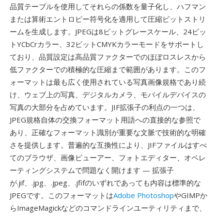
品質テーブルを使用してそれらの係数を量子化し、ハフマン
または算術エントロピー符号化を適用して圧縮ビットストリ
ームを生成します。JPEGは8ビットグレースケール、24ビッ
トYCbCrカラー、32ビットCMYKカラーモードをサポートし
ており、品質設定は高品質ファクターでのほぼロスレスから
低ファクターでの積極的な圧縮まで範囲があります。このフ
ォーマットは最も広く使用されている写真画像規格であり続
け、ウェブ上の写真、デジタルカメラ、モバイルデバイスの
写真の大部分を占めています。JIF拡張子の利点の一つは、
JPEG規格自体の交換フォーマット用語への直接的な参照で
あり、正確なフォーマット識別が重要な文脈で技術的な明確
さを提供します。普遍的な互換性により、JIFファイルはすべ
てのブラウザ、画像ビューアー、フォトエディター、オペレ
ーティングシステムで問題なく開けます — 拡張子
が.jif、.jpg、.jpeg、.jfifのいずれであっても内容は標準的な
JPEGです。このフォーマットは
Adobe Photoshop
やGIMPか
らImageMagickなどのコマンドラインユーティリティまで、