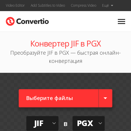
Video Editor
Add Subtitles to Video
Compress Video
Ещё
Конвертер JIF в PGX
Преобразуйте JIF в PGX — быстрая онлайн-
конвертация
Выберите файлы
JIF
PGX
в