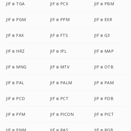
JIF в TGA
JIF в PCX
JIF в PBM
JIF в PGM
JIF в PPM
JIF в EXR
JIF в FAX
JIF в FTS
JIF в G3
JIF в HRZ
JIF в IPL
JIF в MAP
JIF в MNG
JIF в MTV
JIF в OTB
JIF в PAL
JIF в PALM
JIF в PAM
JIF в PCD
JIF в PCT
JIF в PDB
JIF в PFM
JIF в PICON
JIF в PICT
JIF в PNM
JIF в RAS
JIF в RGB