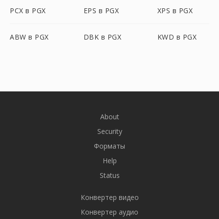
PCX в PGX
EPS в PGX
XPS в PGX
ABW в PGX
DBK в PGX
KWD в PGX
About
Security
Форматы
Help
Status
Конвертер видео
Конвертер аудио