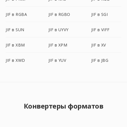
JIF в RGBA
JIF в RGBO
JIF в SGI
JIF в SUN
JIF в UYVY
JIF в VIFF
JIF в XBM
JIF в XPM
JIF в XV
JIF в XWD
JIF в YUV
JIF в JBG
Конвертеры форматов