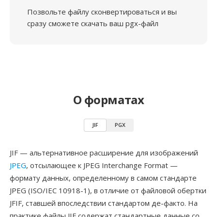
Позвольте файлу сконвертироваться и вы
сразу сможете скачать ваш pgx-файл
О форматах
JIF
PGX
JIF — альтернативное расширение для изображений
JPEG
, отсылающее к JPEG Interchange Format —
формату данных, определенному в самом стандарте
JPEG (ISO/IEC 10918-1), в отличие от файловой обертки
JFIF, ставшей впоследствии стандартом де-факто. На
практике файлы JIF содержат стандартные данные со