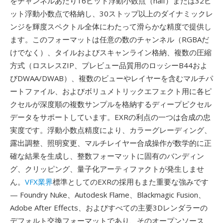
をチャンネルあたり16ビット浮動小数点（half）または32ビ
ット浮動小数点で格納し、30ストップ以上のダイナミックレ
ンジを輝度スペクトル全体にわたって滑らかな精度で提供し
ます。このフォーマットは任意の数のチャンネル（RGBAだ
けでなく）、タイルおよびスキャンライン格納、複数の圧縮
方式（ロスレスZIP、プレビュー品質用のロッシーB44およ
びDWAA/DWAB）、複数のビューやレイヤーを含むマルチパ
ートファイル、およびボリュメトリックエフェクト用に各ピ
クセルが深度順の複数サンプルを格納するディープピクセル
データをサポートしています。EXRの利点の一つは合成の忠
実度です。浮動小数点精度により、カラーグレーディング、
露出調整、照明変更、マルチレイヤー合成操作が数学的に正
確な結果を生成し、整数フォーマットに固有のバンディン
グ、クリッピング、量子化アーティファクトが発生しませ
ん。
VFX業界
標準としてのEXRの採用もまた重要な強みです
— Foundry Nuke、Autodesk Flame、Blackmagic Fusion、
Adobe After Effects、およびすべての主要3Dレンダラーの
デフォルト交換フォーマットであり、そのオープンソース