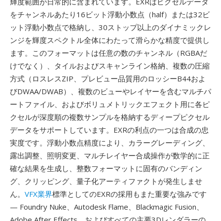
輝度範囲が日常的に含まれています。EXRはピクセルデータ
をチャンネルあたり16ビット浮動小数点（half）または32ビ
ット浮動小数点で格納し、30ストップ以上のダイナミックレ
ンジを輝度スペクトル全体にわたって滑らかな精度で提供し
ます。このフォーマットは任意の数のチャンネル（RGBAだ
けでなく）、タイルおよびスキャンライン格納、複数の圧縮
方式（ロスレスZIP、プレビュー品質用のロッシーB44およ
びDWAA/DWAB）、複数のビューやレイヤーを含むマルチパ
ートファイル、およびボリュメトリックエフェクト用に各ピ
クセルが深度順の複数サンプルを格納するディープピクセル
データをサポートしています。EXRの利点の一つは合成の忠
実度です。浮動小数点精度により、カラーグレーディング、
露出調整、照明変更、マルチレイヤー合成操作が数学的に正
確な結果を生成し、整数フォーマットに固有のバンディン
グ、クリッピング、量子化アーティファクトが発生しませ
ん。
VFX業界
標準としてのEXRの採用もまた重要な強みです
— Foundry Nuke、Autodesk Flame、Blackmagic Fusion、
Adobe After Effects、およびすべての主要3Dレンダラーの