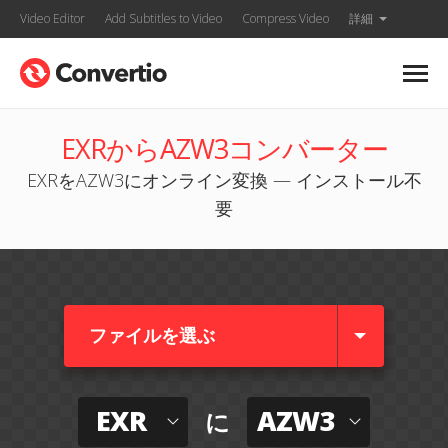
Video Editor
Add Subtitles to Video
Compress Video
詳細
EXRからAZW3コンバーター
EXRをAZW3にオンライン変換 — インストール不
要
ファイルを選ぶ
EXR
AZW3
に