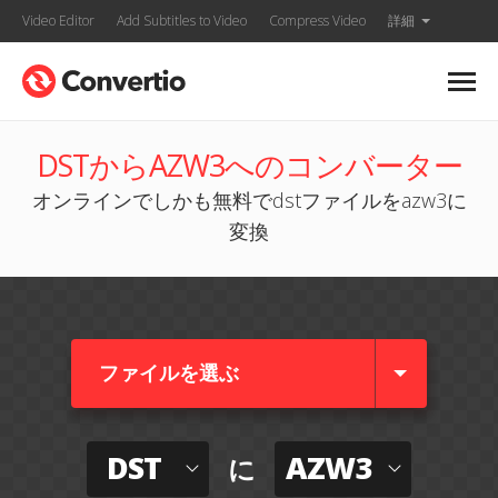
Video Editor
Add Subtitles to Video
Compress Video
詳細
DSTからAZW3へのコンバーター
オンラインでしかも無料でdstファイルをazw3に
変換
ファイルを選ぶ
DST
AZW3
に