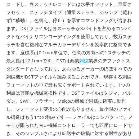
コードし、各ステッチレコードには水平オフセット、垂直オ
フセット、ステッチタイプ（通常ステッチ、ジャンプ（縫わ
ずに移動）、色替え、停止）を示すコマンドフラグが含まれ
ます。DSTファイルは各ステッチが3バイトを占めるコンパ
クトなバイナリエンコーディングを使用しており、数万ステ
ッチを含む複雑なマルチカラーデザインを効率的に格納でき
ます。座標系は0.1mm単位で、任意の方向への1ステッチの
最大長は12.1mmです。DSTは商業
刺繍
業界のデファクトス
タンダードとなっており、あらゆるメーカーのほぼすべての
刺繍機がDSTファイルを読み取ることができ、現存する刺繍
フォーマットの中で最も広くサポートされています。1つの
利点は万能な機械互換性です。DSTファイルはタジマ、バル
ダン、SWF、ブラザー、Melcoの機械で同様に確実に動作
し、フォーマット変換の心配がありません。最小限のファイ
ル構造はもう1つの強みです — ファイルはコンパクトで、メ
モリが限られた古い機械コントローラーでも即座にロードで
き、そのシンプルさにより転送中の破損に対する耐性があり