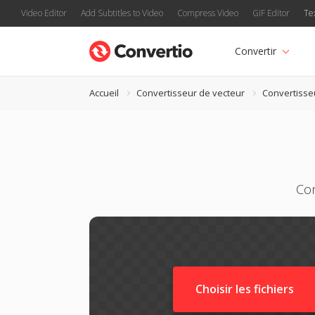
Video Editor
Add Subtitles to Video
Compress Video
GIF Editor
Te
Convertir
Accueil
Convertisseur de vecteur
Convertisse
Con
Choisir les fichiers