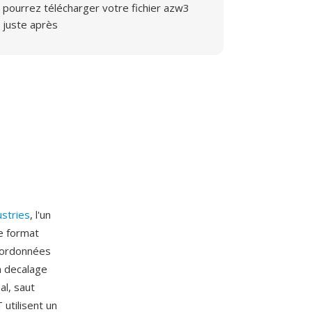
pourrez télécharger votre fichier azw3
juste après
ustries
, l'un
e format
oordonnées
n decalage
al, saut
utilisent un