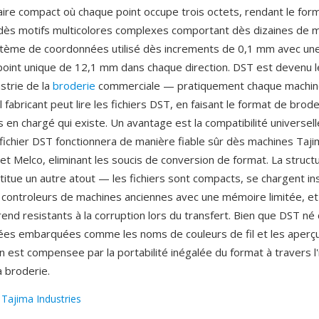
ire compact où chaque point occupe trois octets, rendant le form
dès motifs multicolores complexes comportant dès dizaines de mi
stème de coordonnées utilisé dès increments de 0,1 mm avec un
oint unique de 12,1 mm dans chaque direction. DST est devenu l
ustrie de la
broderie
commerciale — pratiquement chaque machin
 fabricant peut lire les fichiers DST, en faisant le format de brode
 en chargé qui existe. Un avantage est la compatibilité universell
 fichier DST fonctionnera de manière fiable sûr dès machines Taji
t Melco, eliminant les soucis de conversion de format. La structu
titue un autre atout — les fichiers sont compacts, se chargent 
controleurs de machines anciennes avec une mémoire limitée, et
 rend resistants à la corruption lors du transfert. Bien que DST né
s embarquées comme les noms de couleurs de fil et les aperçu
on est compensee par la portabilité inégalée du format à travers l'
a broderie.
:
Tajima Industries