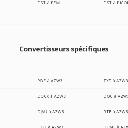
DST à PFM
DST à PICO
Convertisseurs spécifiques
PDF à AZW3
TXT à AZW
DOCX à AZW3
DOC à AZW
DJVU à AZW3
RTF à AZW
ODT à AZW3
HTML à AZ