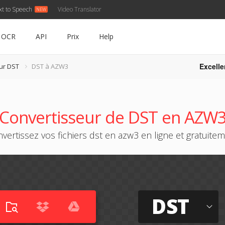
xt to Speech
Video Translator
OCR
API
Prix
Help
Excelle
ur DST
DST à AZW3
Convertisseur de DST en AZW
vertissez vos fichiers dst en azw3 en ligne et gratuite
DST