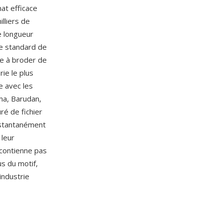
at efficace
lliers de
e longueur
e standard de
e à broder de
rie le plus
e avec les
ma, Barudan,
ré de fichier
instantanément
 leur
 contienne pas
s du motif,
industrie