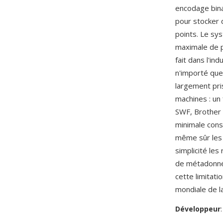
encodage bina
pour stocker 
points. Le sy
maximale de p
fait dans l'ind
n'importé quel
largement pris
machines : un
SWF, Brother e
minimale cons
même sûr les 
simplicité les
de métadonnée
cette limitati
mondiale de l
Développeur