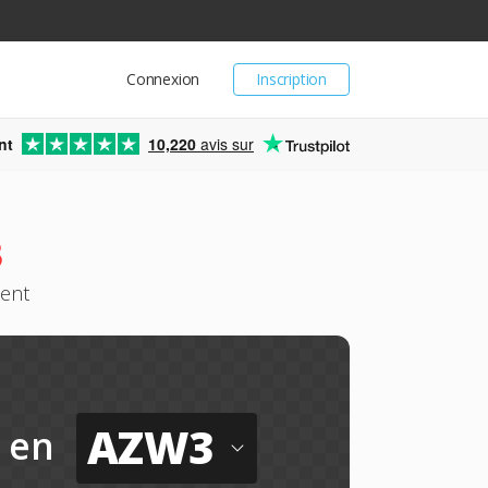
Connexion
Inscription
nt
10,220
avis sur
3
ment
AZW3
en