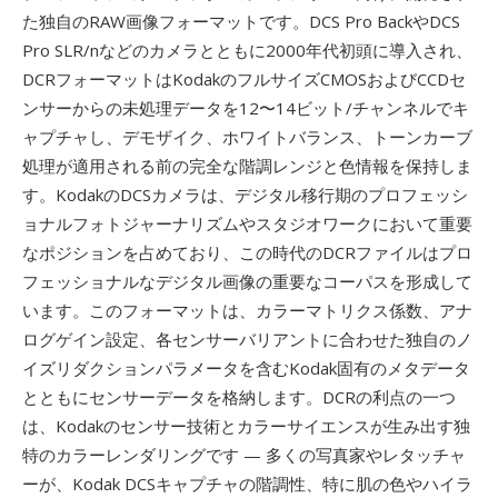
た独自のRAW画像フォーマットです。DCS Pro BackやDCS
Pro SLR/nなどのカメラとともに2000年代初頭に導入され、
DCRフォーマットはKodakのフルサイズCMOSおよびCCDセ
ンサーからの未処理データを12〜14ビット/チャンネルでキ
ャプチャし、デモザイク、ホワイトバランス、トーンカーブ
処理が適用される前の完全な階調レンジと色情報を保持しま
す。KodakのDCSカメラは、デジタル移行期のプロフェッシ
ョナルフォトジャーナリズムやスタジオワークにおいて重要
なポジションを占めており、この時代のDCRファイルはプロ
フェッショナルなデジタル画像の重要なコーパスを形成して
います。このフォーマットは、カラーマトリクス係数、アナ
ログゲイン設定、各センサーバリアントに合わせた独自のノ
イズリダクションパラメータを含むKodak固有のメタデータ
とともにセンサーデータを格納します。DCRの利点の一つ
は、Kodakのセンサー技術とカラーサイエンスが生み出す独
特のカラーレンダリングです — 多くの写真家やレタッチャ
ーが、Kodak DCSキャプチャの階調性、特に肌の色やハイラ