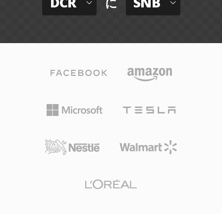
DCR
SNB
に