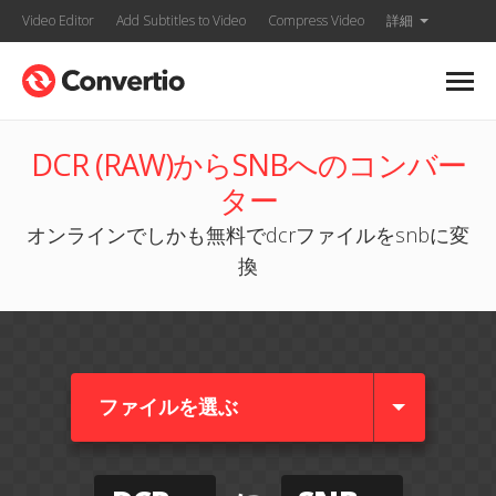
Video Editor
Add Subtitles to Video
Compress Video
詳細
DCR (RAW)からSNBへのコンバー
ター
オンラインでしかも無料でdcrファイルをsnbに変
換
ファイルを選ぶ