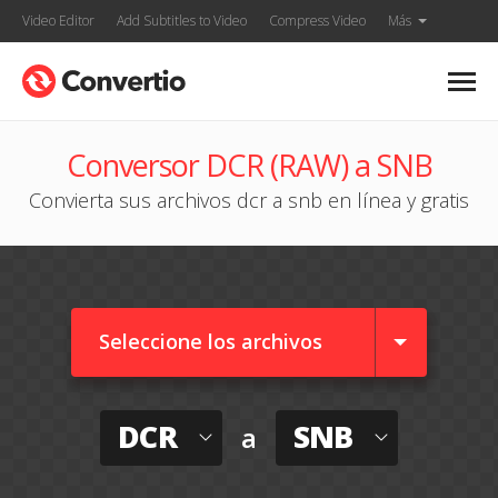
Video Editor
Add Subtitles to Video
Compress Video
Más
Conversor DCR (RAW) a SNB
Convierta sus archivos dcr a snb en línea y gratis
Seleccione los archivos
DCR
SNB
a