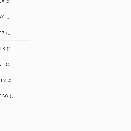
CX に
AX に
RZ に
TB に
CT に
NM に
GBO に