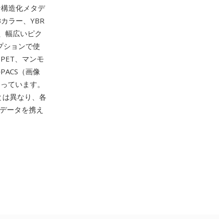
な構造化メタデ
カラー、YBR
、幅広いピク
オプションで使
PET、マンモ
ACS（画像
なっています。
とは異なり、各
タデータを携え