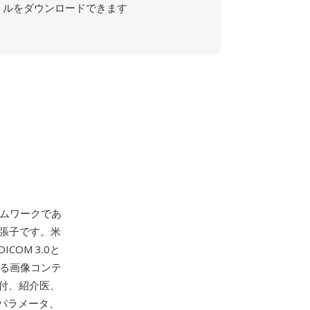
ルをダウンロードできます
ームワークであ
ァイル拡張子です。米
OM 3.0と
なる画像コンテ
付、紹介医、
パラメータ、