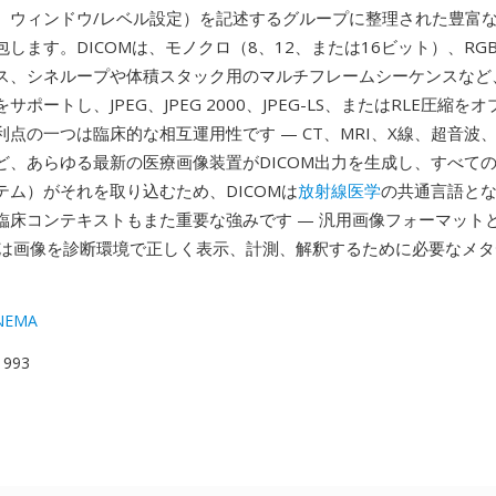
、ウィンドウ/レベル設定）を記述するグループに整理された豊富
します。DICOMは、モノクロ（8、12、または16ビット）、RGB
ス、シネループや体積スタック用のマルチフレームシーケンスなど
サポートし、JPEG、JPEG 2000、JPEG-LS、またはRLE圧縮を
点の一つは臨床的な相互運用性です — CT、MRI、X線、超音波、
ど、あらゆる最新の医療画像装置がDICOM出力を生成し、すべてのP
テム）がそれを取り込むため、DICOMは
放射線医学
の共通言語と
臨床コンテキストもまた重要な強みです — 汎用画像フォーマット
ルは画像を診断環境で正しく表示、計測、解釈するために必要なメ
 NEMA
 1993