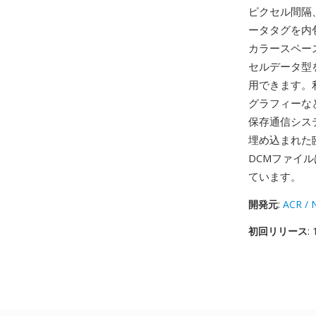
ピクセル間隔
ータタグを内包
カラースペー
セルデータ型を
用できます。利
グラフィーな
保存通信シス
埋め込まれた
DCMファイ
ています。
開発元
:
ACR /
初回リリース
: