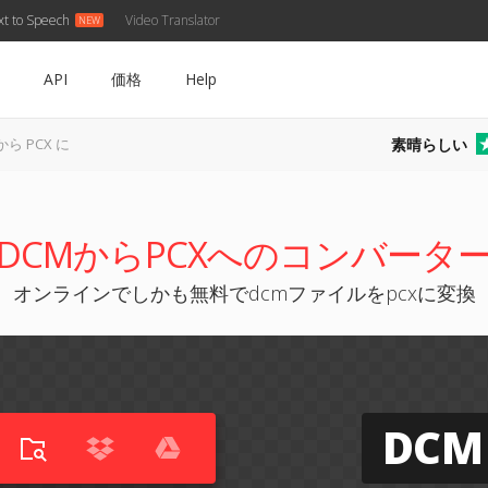
xt to Speech
Video Translator
API
価格
Help
素晴らしい
から PCX に
DCMからPCXへのコンバータ
オンラインでしかも無料でdcmファイルをpcxに変換
DCM