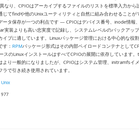
とは異なり、CPIOはアーカイブするファイルのリストを標準入力から
じてfindや他のUnixユーティリティと自然に組み合わせること
タデータ保存が一つの利点です — CPIOはデバイス番号、inode情
tar実装よりも高い忠実度で記録し、システムレベルのバックアッ
カイブに適しています。Linuxパッケージ管理における中心的な役
です：
RPM
パッケージ形式はその内部ペイロードコンテナとしてCP
ースのLinuxインストールはすべてCPIOの展開に依存しています。t
より一般的になりましたが、CPIOはシステム管理、initramfs
フラで引き続き使用されています。
 Unix
 1977