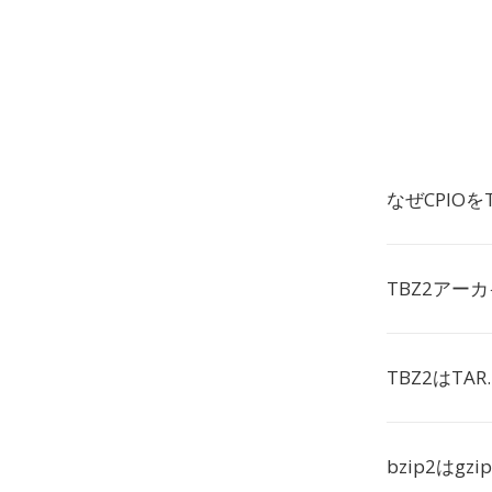
なぜCPIO
TBZ2アー
TBZ2はTA
bzip2はg