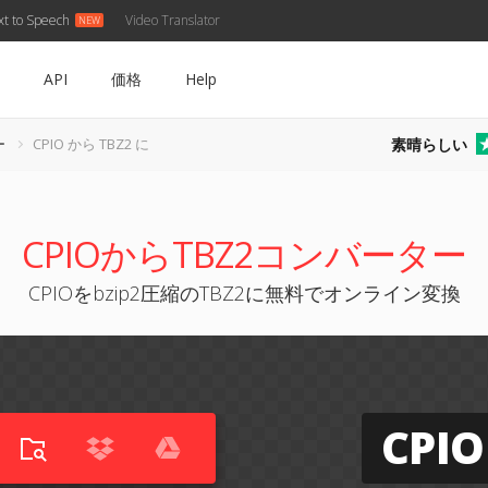
xt to Speech
Video Translator
API
価格
Help
素晴らしい
ー
CPIO から TBZ2 に
CPIOからTBZ2コンバーター
CPIOをbzip2圧縮のTBZ2に無料でオンライン変換
CPIO