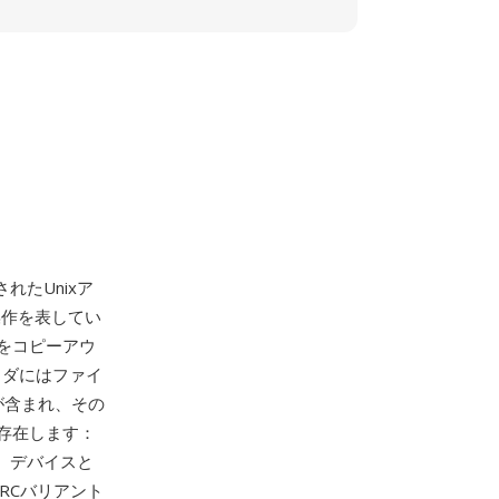
れたUnixア
操作を表してい
をコピーアウ
ッダにはファイ
が含まれ、その
存在します：
式、デバイスと
CRCバリアント