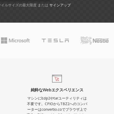
ファイルサイズの最大限度 または
サインアップ
純粋なWebエクスペリエンス
マシンにbzip2やtarユーティリティは
不要です。CPIOからTBZ2へのコンバ
ーターはconvertio.coでブラウザ上で