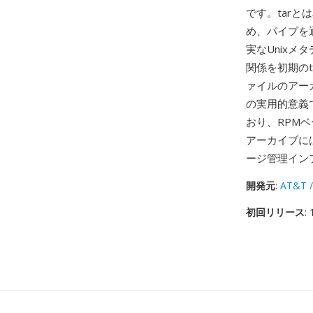
です。tar
め、パイプを通
実なUnixメ
関係を初期の
ァイルのアー
の実用的意義
おり、RPMベ
アーカイブには
ージ管理イン
開発元
:
AT&T /
初回リリース
: