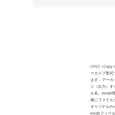
CPIO（Copy
ーカイブ形式
ます：アーカ
ト（出力）す
ル名、ino
後にファイル
オリジナルのバ
inodeフィ