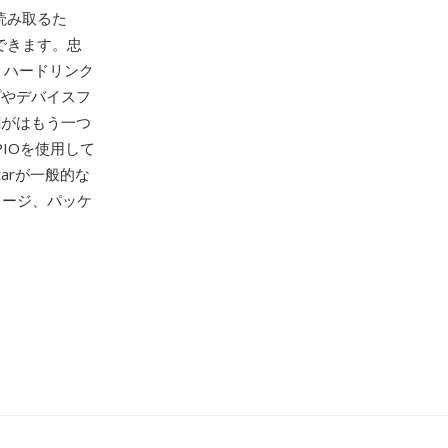
読み取るた
ができます。忠
報、ハードリンク
プやデバイスフ
割がはもう一つ
IOを使用して
arが一般的な
イメージ、パッケ