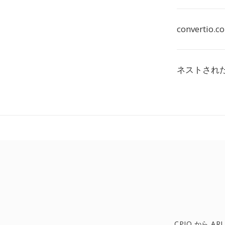
converti
ネストされ
CPIO から ARJ