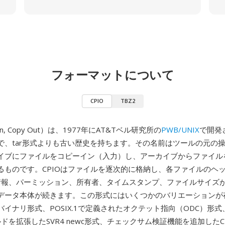
フォーマットについて
CPIO
TBZ2
 In, Copy Out）は、1977年にAT&Tベル研究所の
PWB/UNIX
で開発さ
で、tar形式よりも古い歴史を持ちます。その名前はツールの元の
イブにファイルをコピーイン（入力）し、アーカイブからファイル
るものです。CPIOはファイルを逐次的に格納し、各ファイルのヘ
de情報、パーミッション、所有者、タイムスタンプ、ファイルサイズ
データ本体が続きます。この形式にはいくつかのバリエーションが
イナリ形式、POSIX.1で定義されたオクテット指向（ODC）形
ールドを拡張したSVR4 newc形式、チェックサム検証機能を追加した