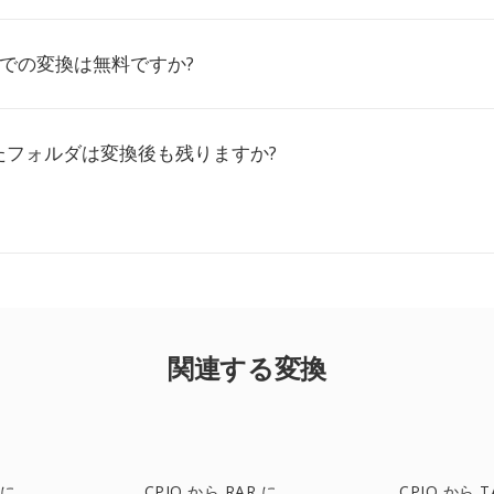
o.coでの変換は無料ですか?
たフォルダは変換後も残りますか?
関連する変換
 に
CPIO から RAR に
CPIO から T