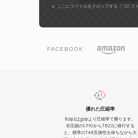
ここにファイルをドロップする. 1 GB 
優れた圧縮率
Bzip2はgzipより圧縮率で勝ります。
非圧縮のCPIOからTBZ2に移行する
と、標準のTAR互換性を保ちながら大