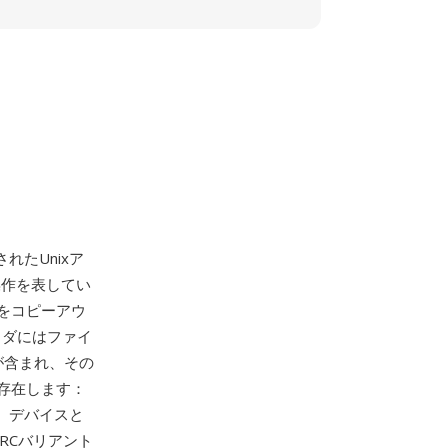
れたUnixア
操作を表してい
をコピーアウ
ッダにはファイ
が含まれ、その
存在します：
式、デバイスと
CRCバリアント