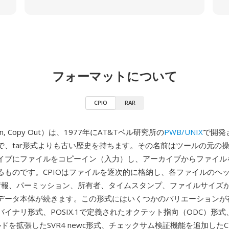
フォーマットについて
CPIO
RAR
 In, Copy Out）は、1977年にAT&Tベル研究所の
PWB/UNIX
で開発さ
で、tar形式よりも古い歴史を持ちます。その名前はツールの元の
イブにファイルをコピーイン（入力）し、アーカイブからファイル
るものです。CPIOはファイルを逐次的に格納し、各ファイルのヘ
de情報、パーミッション、所有者、タイムスタンプ、ファイルサイズ
データ本体が続きます。この形式にはいくつかのバリエーションが
イナリ形式、POSIX.1で定義されたオクテット指向（ODC）形
ールドを拡張したSVR4 newc形式、チェックサム検証機能を追加した