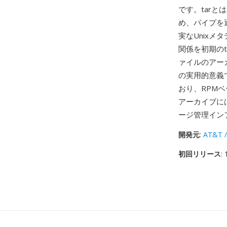
です。tar
め、パイプを通
実なUnixメ
関係を初期の
ァイルのアー
の実用的意義
おり、RPMベ
アーカイブには
ージ管理イン
開発元
:
AT&T /
初回リリース
: