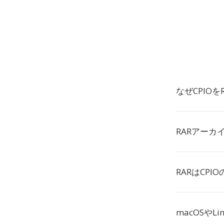
なぜCPIO
RARアーカ
RARはCP
macOSやL