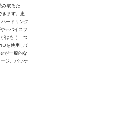
読み取るた
ができます。忠
報、ハードリンク
プやデバイスフ
割がはもう一つ
IOを使用して
arが一般的な
イメージ、パッケ