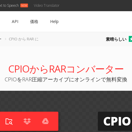
xt to Speech
Video Translator
API
価格
Help
素晴らしい
ー
CPIO から RAR に
CPIOからRARコンバーター
CPIOをRAR圧縮アーカイブにオンラインで無料変換
CPIO