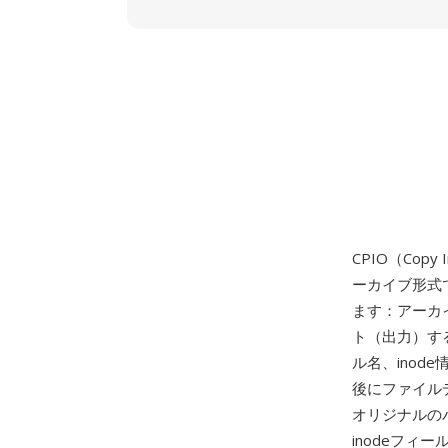
CPIO（Copy
ーカイブ形式
ます：アーカ
ト（出力）す
ル名、ino
後にファイル
オリジナルのバ
inodeフィ