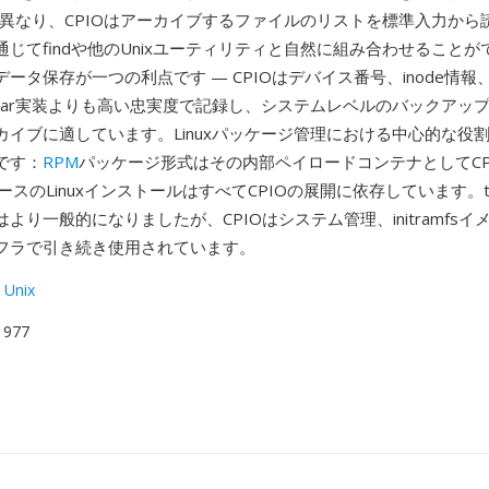
とは異なり、CPIOはアーカイブするファイルのリストを標準入力から
じてfindや他のUnixユーティリティと自然に組み合わせること
タデータ保存が一つの利点です — CPIOはデバイス番号、inode情
tar実装よりも高い忠実度で記録し、システムレベルのバックアッ
カイブに適しています。Linuxパッケージ管理における中心的な役
です：
RPM
パッケージ形式はその内部ペイロードコンテナとしてCP
ースのLinuxインストールはすべてCPIOの展開に依存しています。t
より一般的になりましたが、CPIOはシステム管理、initramfs
フラで引き続き使用されています。
 Unix
 1977