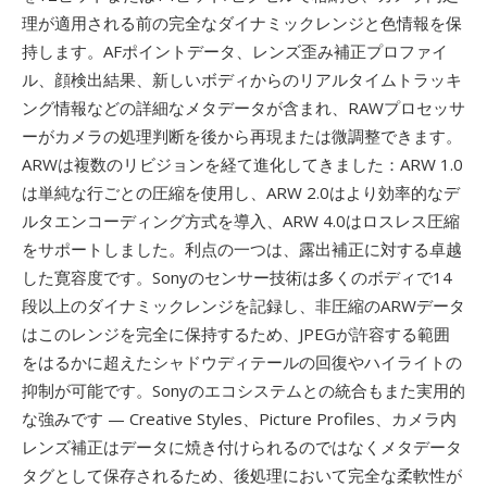
理が適用される前の完全なダイナミックレンジと色情報を保
持します。AFポイントデータ、レンズ歪み補正プロファイ
ル、顔検出結果、新しいボディからのリアルタイムトラッキ
ング情報などの詳細なメタデータが含まれ、RAWプロセッサ
ーがカメラの処理判断を後から再現または微調整できます。
ARWは複数のリビジョンを経て進化してきました：ARW 1.0
は単純な行ごとの圧縮を使用し、ARW 2.0はより効率的なデ
ルタエンコーディング方式を導入、ARW 4.0はロスレス圧縮
をサポートしました。利点の一つは、露出補正に対する卓越
した寛容度です。Sonyのセンサー技術は多くのボディで14
段以上のダイナミックレンジを記録し、非圧縮のARWデータ
はこのレンジを完全に保持するため、JPEGが許容する範囲
をはるかに超えたシャドウディテールの回復やハイライトの
抑制が可能です。Sonyのエコシステムとの統合もまた実用的
な強みです — Creative Styles、Picture Profiles、カメラ内
レンズ補正はデータに焼き付けられるのではなくメタデータ
タグとして保存されるため、後処理において完全な柔軟性が