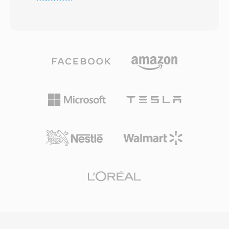
ードします。アルゴリズムは改良型離散コサイン
を追加し、空間精度を向上させます。バーチャル
変換と心理音響分析を適用し、人間の知覚閾値以
リアリティ、360度動画、ゲーム向け空間オーデ
下のオーディオ情報を破棄することで、明らかな
ィオの成長に伴い、アンビソニクスは復活を遂
品質損失なくコンパクトなファイルを生成しま
げ、YouTubeなどのプラットフォームでイマー
す。AC3はDVD-Videoの必須オーディオ規格とな
シブメディア配信に採用されています。
り、Blu-rayディスク、デジタルテレビ放送
(ATSC)、ストリーミング配信で広く使用されて
います。主な利点はマルチチャンネルサラウンド
機能で、映画のような空間オーディオをホームシ
アターシステムにもたらします。また、専用のセ
ンターチャンネルにより優れたダイアログの明瞭
さを維持し、映画やテレビコンテンツに最適で
す。レシーバー、テレビ、セットトップボックス
などの幅広いハードウェアデコーダーサポートに
より、AC3オーディオは膨大な数のコンシューマ
エレクトロニクスで確実に再生されます。