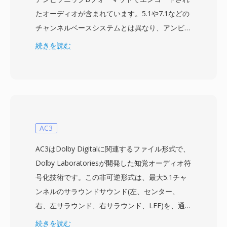
たオーディオが含まれています。5.1や7.1などの
チャンネルベースシステムとは異なり、アンビソ
ニクスは球面調和関数を使用して完全な3次元音
続きを読む
場をキャプチャします — 1次Bフォーマットは4
つのチャンネルで構成されます: W(全指向性)、
X(前後)、Y(左右)、Z(上下)。この表現はスピーカ
ーに依存せず、1つの録音をリミックスなしで任
意のスピーカー配置やバイノーラルヘッドホンに
デコードできます。AMBファイルは通常、非圧
AC3
縮PCMデータを保存し、SoXや専用プラグインな
AC3はDolby Digitalに関連するファイル形式で、
どのツールで処理されます。中核的な利点は空間
Dolby Laboratoriesが開発した知覚オーディオ符
的な柔軟性です — クリエイターは1つのマスタ
号化技術です。この非可逆形式は、最大5.1チャ
ーファイルを作成するだけで、ステレオ、サラウ
ンネルのサラウンドサウンド(左、センター、
ンド、イマーシブ再生に適応できます。また、こ
右、左サラウンド、右サラウンド、LFE)を、通
の形式は優雅にスケールします。高次アンビソニ
常192から640 kbpsのビットストリームにエンコ
続きを読む
クスは同じ数学的フレームワーク上でチャンネル