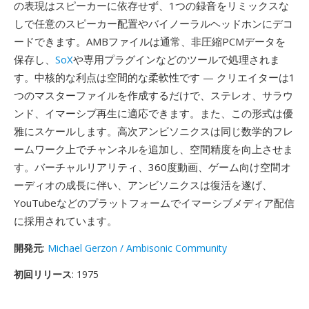
の表現はスピーカーに依存せず、1つの録音をリミックスな
しで任意のスピーカー配置やバイノーラルヘッドホンにデコ
ードできます。AMBファイルは通常、非圧縮PCMデータを
保存し、
SoX
や専用プラグインなどのツールで処理されま
す。中核的な利点は空間的な柔軟性です — クリエイターは1
つのマスターファイルを作成するだけで、ステレオ、サラウ
ンド、イマーシブ再生に適応できます。また、この形式は優
雅にスケールします。高次アンビソニクスは同じ数学的フレ
ームワーク上でチャンネルを追加し、空間精度を向上させま
す。バーチャルリアリティ、360度動画、ゲーム向け空間オ
ーディオの成長に伴い、アンビソニクスは復活を遂げ、
YouTubeなどのプラットフォームでイマーシブメディア配信
に採用されています。
開発元
:
Michael Gerzon / Ambisonic Community
初回リリース
: 1975