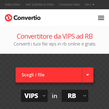
Video Editor
Add Subtitles to Video
Compress Video
Altro
Convertitore da VIPS ad RB
Converti i tuoi file vips in rb online e gratis
Scegli i file
VIPS
RB
in