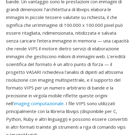
bande. Un vantaggio sono le prestazioni con immagini di
grandi dimensioni: l'architettura di libvips elabora le
immagini in piccole tessere valutate su richiesta, il che
significa che un'immagine di 100.000 x 100.000 pixel può
essere ritagliata, ridimensionata, nitidizzata e salvata
senza caricare l'intera immagine in memoria — una capacità
che rende VIPS il motore dietro servizi di elaborazione
immagini che gestiscono milioni di immagini web. L'eredità
scientifica del formato è un altro punto di forza — il
progetto VASARI richiedeva l'analisi di dipinti ad altissima
risoluzione con imaging multispettrale, e il supporto del
formato VIPS per un numero arbitrario di bande e la
precisione in virgola mobile riflette queste origini
nell'
imaging computazionale
. I file VIPS sono utilizzati
principalmente con la libreria libvips (disponibile per C,
Python, Ruby e altri linguaggi) e possono essere convertiti
in altri formati tramite gli strumenti a riga di comando vips
o ImageMagick.