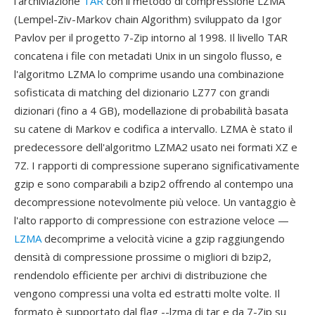
l'archiviazione
TAR
con il metodo di compressione LZMA
(Lempel-Ziv-Markov chain Algorithm) sviluppato da Igor
Pavlov per il progetto 7-Zip intorno al 1998. Il livello TAR
concatena i file con metadati Unix in un singolo flusso, e
l'algoritmo LZMA lo comprime usando una combinazione
sofisticata di matching del dizionario LZ77 con grandi
dizionari (fino a 4 GB), modellazione di probabilità basata
su catene di Markov e codifica a intervallo. LZMA è stato il
predecessore dell'algoritmo LZMA2 usato nei formati XZ e
7Z. I rapporti di compressione superano significativamente
gzip e sono comparabili a bzip2 offrendo al contempo una
decompressione notevolmente più veloce. Un vantaggio è
l'alto rapporto di compressione con estrazione veloce —
LZMA
decomprime a velocità vicine a gzip raggiungendo
densità di compressione prossime o migliori di bzip2,
rendendolo efficiente per archivi di distribuzione che
vengono compressi una volta ed estratti molte volte. Il
formato è supportato dal flag --lzma di tar e da 7-Zip su