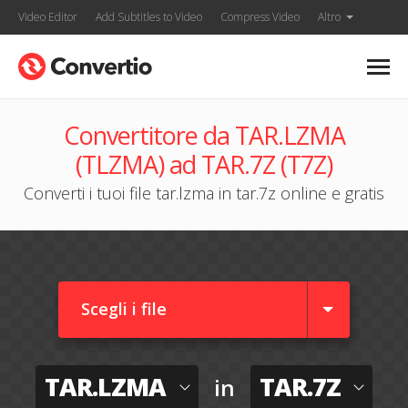
Video Editor
Add Subtitles to Video
Compress Video
Altro
Convertitore da TAR.LZMA
(TLZMA) ad TAR.7Z (T7Z)
Converti i tuoi file tar.lzma in tar.7z online e gratis
Scegli i file
TAR.LZMA
TAR.7Z
in