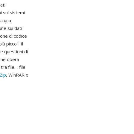
ati
i sui sistemi
ra una
ne sui dati
ione di codice
 piccoli. Il
le questioni di
ione opera
 file. I file
Zip
, WinRAR e