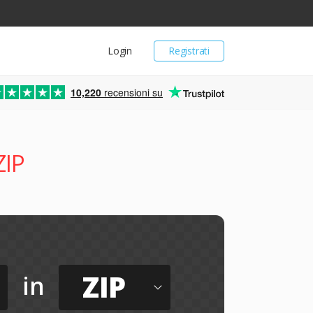
Login
Registrati
10,220
recensioni su
ZIP
ZIP
in