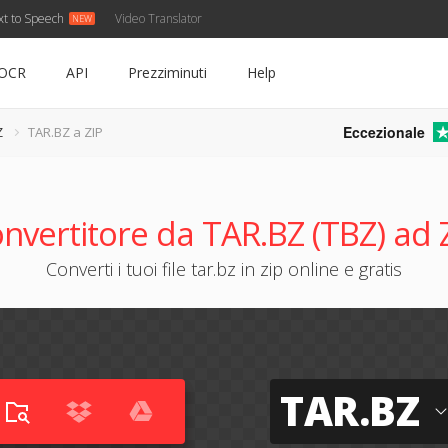
xt to Speech
Video Translator
OCR
API
Prezziminuti
Help
Eccezionale
Z
TAR.BZ a ZIP
nvertitore da TAR.BZ (TBZ) ad 
Converti i tuoi file tar.bz in zip online e gratis
TAR.BZ