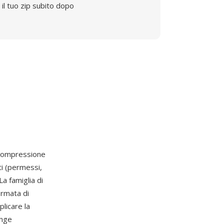
il tuo zip subito dopo
compressione
ti (permessi,
La famiglia di
ormata di
licare la
unge