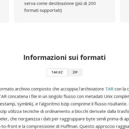
serva come destinazione (più di 200
formati supportati)
Informazioni sui formati
TAR.BZ
ZIP
ormato archivio composto che accoppia l'archiviatore
TAR
con la 
lo TAR concatena i file in un singolo flusso con metadati Unix comple
estamp, symlink), e l'algoritmo bzip comprime il flusso risultante. 
ip utilizza tecniche di ordinamento a blocchi derivate dalla trasf
r, che riorganizza i dati per raggruppare byte simili prima di app
-to-front e la compressione di Huffman. Questo approccio raggi