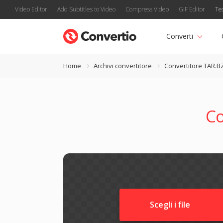
Video Editor
Add Subtitles to Video
Compress Video
GIF Editor
Te
Converti
Home
Archivi convertitore
Convertitore TAR.B
Co
Scegli i file