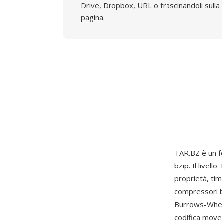
Drive, Dropbox, URL o trascinandoli sulla
pagina.
TAR.BZ è un f
bzip. Il livel
proprietà, tim
compressori bz
Burrows-Wheele
codifica move