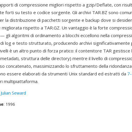
pporti di compressione migliori rispetto a gzip/Deflate, con risult
e forti su testo e codice sorgente. Gli archivi TAR.BZ sono comun
er la distribuzione di pacchetti sorgente e backup dove si deside
migliorata rispetto a TAR.GZ. Un vantaggio è la forte compressio
o — gli algoritmi di ordinamento a blocchi eccellono nella compress
 di log e testo strutturato, producendo archivi significativamente più
ivelli è un altro punto di forza pratico: il contenitore TAR gestisce 
(metadati, struttura delle directory) mentre il livello di compress
usso concatenato, massimizzando lo sfruttamento della ridondanza tra
o essere elaborati da strumenti Unix standard ed estratti da
7-
ori multipiattaforma.
:
Julian Seward
ne
: 1996