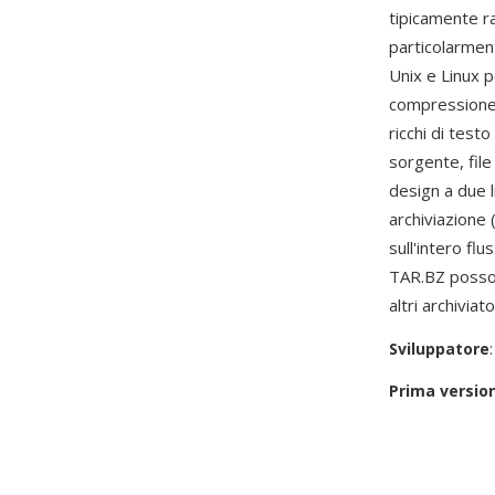
tipicamente ra
particolarment
Unix e Linux p
compressione 
ricchi di test
sorgente, file
design a due l
archiviazione 
sull'intero fl
TAR.BZ posson
altri archiviat
Sviluppatore
Prima versio