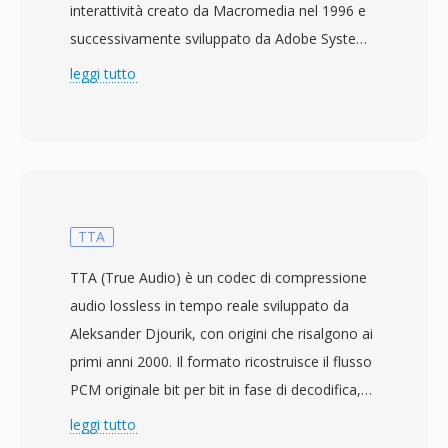
interattività creato da Macromedia nel 1996 e
successivamente sviluppato da Adobe Systems
dopo l&#039;acquisizione di Macromedia nel
leggi tutto
2005. I file SWF contengono una combinazione
di grafica vettoriale e raster, animazioni, audio
e video incorporati e codice ActionScript per
l&#039;interattività, tutto impacchettato in un
formato binario compatto progettato per una
distribuzione web efficiente. Durante il suo
TTA
periodo d&#039;oro dalla fine degli anni
TTA (True Audio) è un codec di compressione
&#039;90 ai primi anni 2010, SWF ha
audio lossless in tempo reale sviluppato da
alimentato un vasto ecosistema di contenuti
Aleksander Djourik, con origini che risalgono ai
web tra cui siti animati, banner pubblicitari,
primi anni 2000. Il formato ricostruisce il flusso
giochi casual, applicazioni educative ed
PCM originale bit per bit in fase di decodifica,
esperienze multimediali interattive. Il motore di
garantendo che nessun dettaglio sonoro venga
leggi tutto
rendering vettoriale consentiva animazioni
perso durante l&#039;archiviazione o il