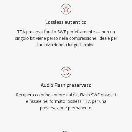
mantengono un significato storico e vengono
L&#039;implementazione di riferimento open-
preservati attraverso progetti open-source
source è distribuita sotto licenza GNU GPL,
come Ruffle che consentono l&#039;accesso
Lossless autentico
incoraggiando l&#039;adozione dalla comunità
continuo a questa era di contenuti web.
TTA preserva l'audio SWF perfettamente — non un
e le integrazioni di terze parti. Sebbene codec
singolo bit viene perso nella compressione. Ideale per
più recenti come FLAC abbiano conquistato
l'archiviazione a lungo termine.
una fetta maggiore del panorama audio
lossless, TTA continua a servire gli utenti che
apprezzano la sua semplicità e la
compressione trasparente.
Audio Flash preservato
Recupera colonne sonore dai file Flash SWF obsoleti
e fissale nel formato lossless TTA per una
preservazione permanente.