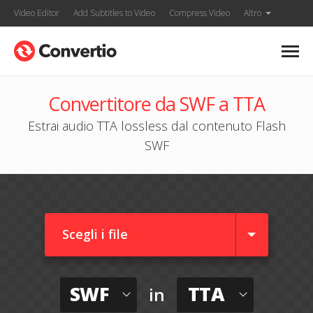
Video Editor
Add Subtitles to Video
Compress Video
Altro
Convertitore da SWF a TTA
Estrai audio TTA lossless dal contenuto Flash
SWF
Scegli i file
SWF
TTA
in