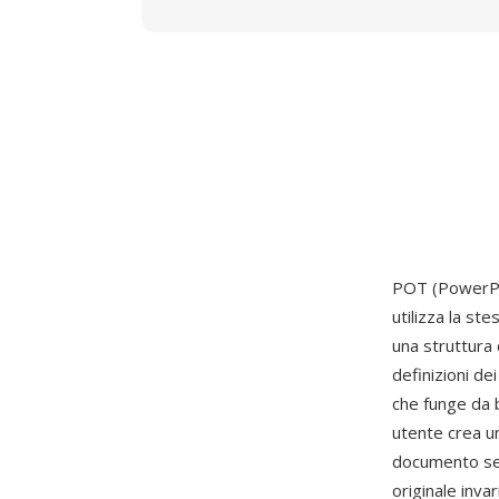
POT (PowerPoi
utilizza la s
una struttura
definizioni de
che funge da 
utente crea 
documento senz
originale invar