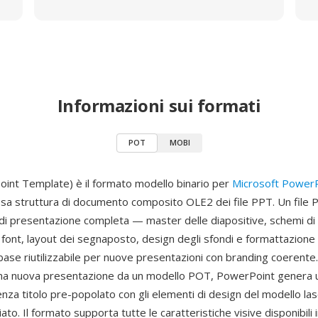
Informazioni sui formati
POT
MOBI
nt Template) è il formato modello binario per
Microsoft Power
tessa struttura di documento composito OLE2 dei file PPT. Un file
 di presentazione completa — master delle diapositive, schemi di c
i font, layout dei segnaposto, design degli sfondi e formattazion
base riutilizzabile per nuove presentazioni con branding coerent
una nuova presentazione da un modello POT, PowerPoint genera 
a titolo pre-popolato con gli elementi di design del modello lasci
iato. Il formato supporta tutte le caratteristiche visive disponibili 