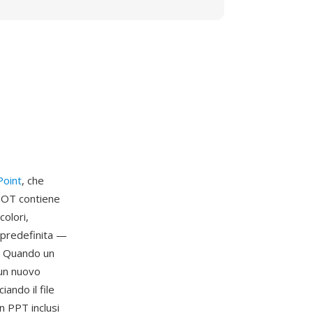
Point
, che
 POT contiene
olori,
e predefinita —
e. Quando un
un nuovo
ando il file
in PPT inclusi