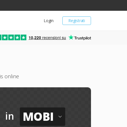
Login
Registrati
10,220
recensioni su
is online
MOBI
in