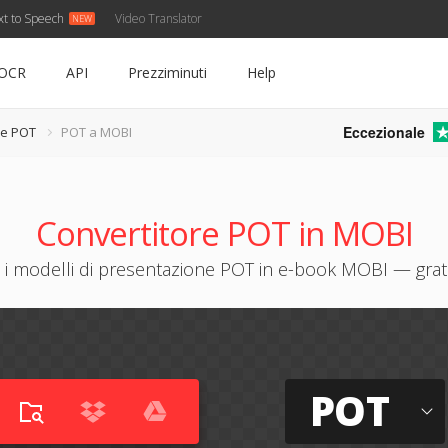
xt to Speech
Video Translator
OCR
API
Prezziminuti
Help
Eccezionale
re POT
POT a MOBI
Convertitore POT in MOBI
 i modelli di presentazione POT in e-book MOBI — grat
POT