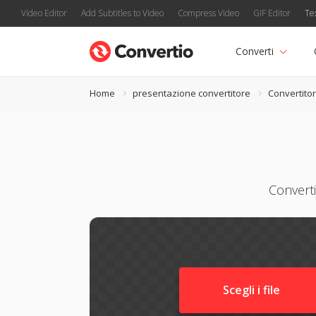
Video Editor
Add Subtitles to Video
Compress Video
GIF Editor
Te
Converti
Home
presentazione convertitore
Convertito
Converti
Scegli i file