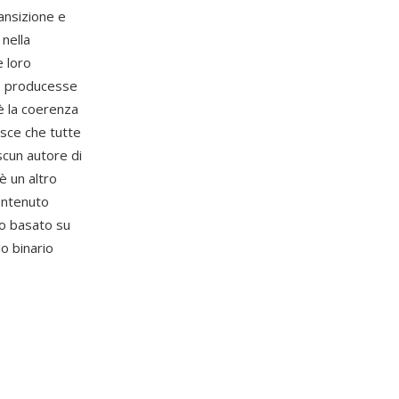
ransizione e
 nella
e loro
to producesse
 è la coerenza
isce che tutte
scun autore di
è un altro
contenuto
to basato su
o binario