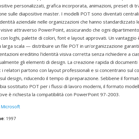
ositive personalizzati, grafica incorporata, animazioni, preset di t
ione sulle diapositive master. I modelli POT sono diventati centrali
identità aziendale nelle organizzazioni che hanno standardizzato l
 visive attraverso PowerPoint, assicurando che ogni dipartimen
con loghi, palette di colori, font e layout approvati. Un vantaggio
 larga scala — distribuire un file POT in un'organizzazione garant
ntazioni ereditino l'identità visiva corretta senza richiedere a cia
almente gli elementi di design. La creazione rapida di documenti 
: i relatori partono con layout professionali e si concentrano sul 
 sul design, riducendo il tempo di preparazione. Sebbene il forma
ia sostituito POT per i flussi di lavoro moderni, il formato modell
dove è richiesta la compatibilità con PowerPoint 97-2003.
:
Microsoft
ne
: 1997