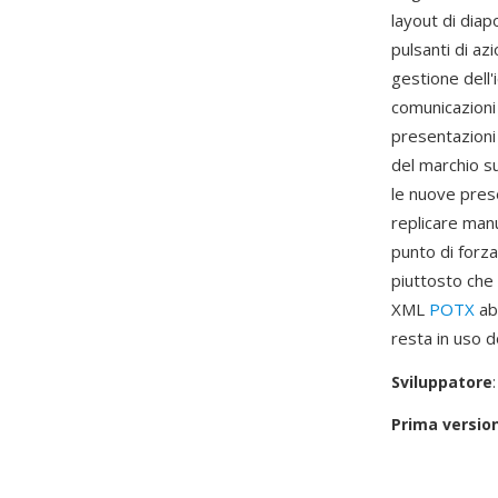
layout di diap
pulsanti di az
gestione dell'
comunicazioni
presentazioni 
del marchio su
le nuove prese
replicare manu
punto di forza
piuttosto che
XML
POTX
abb
resta in uso 
Sviluppatore
Prima versio