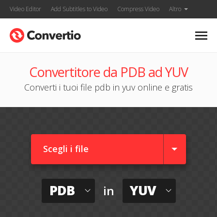
Video Editor
Add Subtitles to Video
Compress Video
Altro
Convertitore da PDB ad YUV
Converti i tuoi file pdb in yuv online e gratis
Scegli i file
PDB
YUV
in