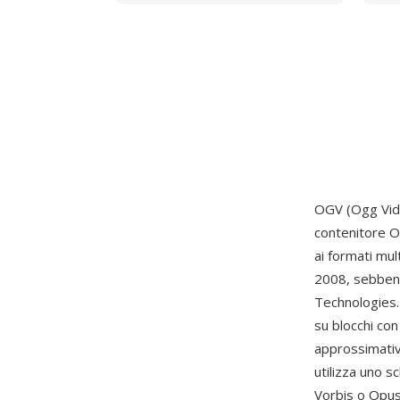
OGV (Ogg Vide
contenitore O
ai formati mul
2008, sebbene
Technologies.
su blocchi con
approssimativ
utilizza uno s
Vorbis o Opus