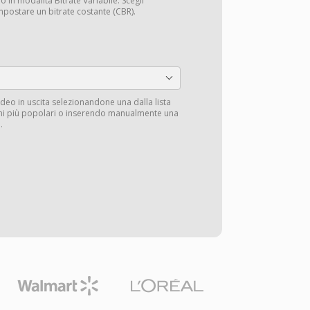
o in modalità Bitrate Variabile. Scegli
mpostare un bitrate costante (CBR).
deo in uscita selezionandone una dalla lista
ioni più popolari o inserendo manualmente una
.