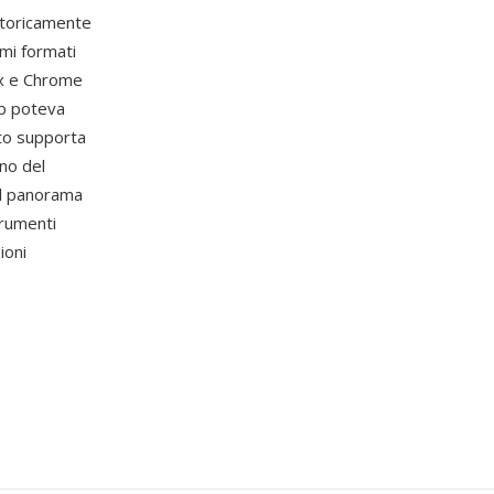
 storicamente
imi formati
ox e Chrome
eb poteva
ato supporta
rno del
l panorama
trumenti
ioni