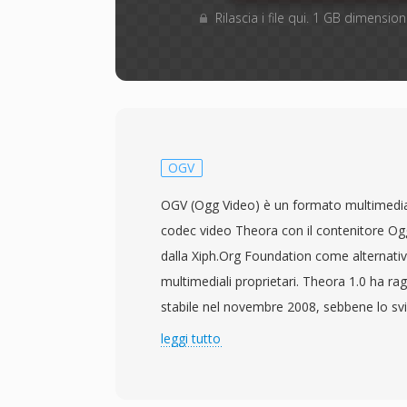
Rilascia i file qui. 1 GB dimensi
OGV
OGV (Ogg Video) è un formato multimedia
codec video Theora con il contenitore Ogg
dalla Xiph.Org Foundation come alternative
multimediali proprietari. Theora 1.0 ha ra
stabile nel novembre 2008, sebbene lo svi
2002 basandosi sul codec VP3 donato da
leggi tutto
Theora comprime il video utilizzando co
movimento basata su blocchi con codifica