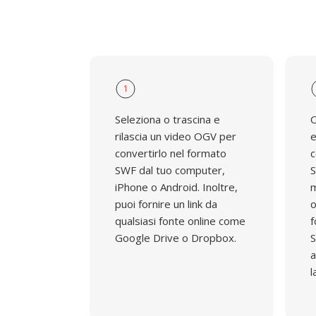
1
Seleziona o trascina e
O
rilascia un video OGV per
e
convertirlo nel formato
c
SWF dal tuo computer,
S
iPhone o Android. Inoltre,
m
puoi fornire un link da
o
qualsiasi fonte online come
f
Google Drive o Dropbox.
S
a
l