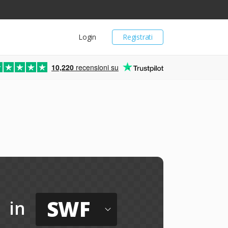
Login
Registrati
10,220
recensioni su
SWF
in