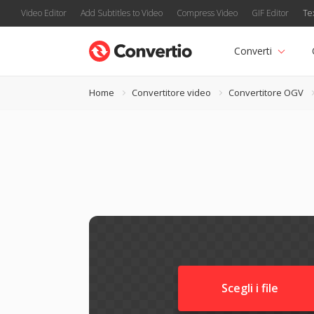
Video Editor
Add Subtitles to Video
Compress Video
GIF Editor
Te
Converti
Home
Convertitore video
Convertitore OGV
Scegli i file