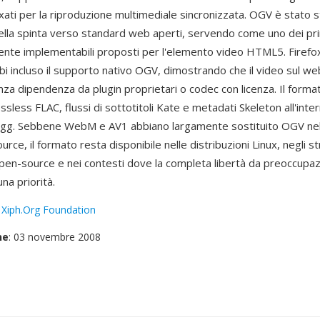
exati per la riproduzione multimediale sincronizzata. OGV è stato
 nella spinta verso standard web aperti, servendo come uno dei pr
ente implementabili proposti per l'elemento video HTML5. Firef
i incluso il supporto nativo OGV, dimostrando che il video sul w
nza dipendenza da plugin proprietari o codec con licenza. Il form
ssless FLAC, flussi di sottotitoli Kate e metadati Skeleton all'inte
Ogg. Sebbene WebM e AV1 abbiano largamente sostituito OGV ne
rce, il formato resta disponibile nelle distribuzioni Linux, negli s
open-source e nei contesti dove la completa libertà da preoccupaz
una priorità.
:
Xiph.Org Foundation
ne
: 03 novembre 2008