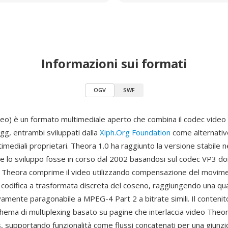
Informazioni sui formati
OGV
SWF
o) è un formato multimediale aperto che combina il codec video
gg, entrambi sviluppati dalla
Xiph.Org Foundation
come alternativ
timediali proprietari. Theora 1.0 ha raggiunto la versione stabile
 lo sviluppo fosse in corso dal 2002 basandosi sul codec VP3 d
 Theora comprime il video utilizzando compensazione del movim
 codifica a trasformata discreta del coseno, raggiungendo una qua
amente paragonabile a MPEG-4 Part 2 a bitrate simili. Il conteni
chema di multiplexing basato su pagine che interlaccia video Theo
, supportando funzionalità come flussi concatenati per una giunzi