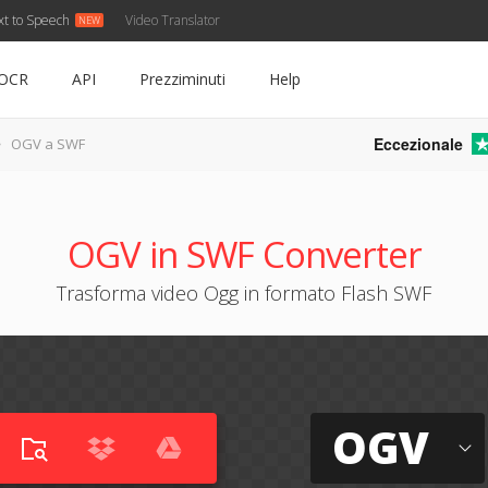
xt to Speech
Video Translator
OCR
API
Prezziminuti
Help
Eccezionale
OGV a SWF
OGV in SWF Converter
Trasforma video Ogg in formato Flash SWF
OGV