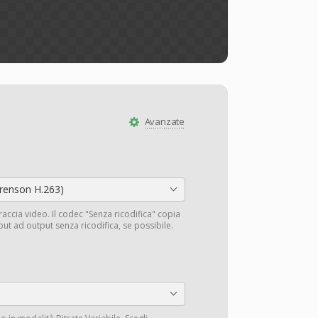
Avanzate
orenson H.263)
traccia video. Il codec "Senza ricodifica" copia
input ad output senza ricodifica, se possibile.