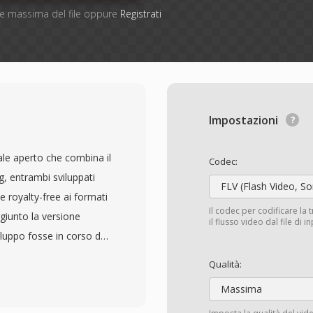
one massima del file oppure
Registrati
Impostazioni
le aperto che combina il
Codec:
, entrambi sviluppati
FLV (Flash Video, S
 royalty-free ai formati
Il codec per codificare la 
ggiunto la versione
il flusso video dal file di 
luppo fosse in corso dal
 On2 Technologies.
Qualità:
mpensazione del
Massima
 a trasformata discreta