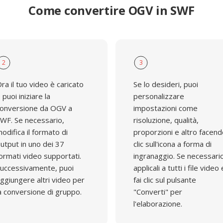
Come convertire OGV in SWF
2
3
ra il tuo video è caricato
Se lo desideri, puoi
 puoi iniziare la
personalizzare
onversione da OGV a
impostazioni come
WF. Se necessario,
risoluzione, qualità,
odifica il formato di
proporzioni e altro facen
utput in uno dei 37
clic sull'icona a forma di
ormati video supportati.
ingranaggio. Se necessari
uccessivamente, puoi
applicali a tutti i file video 
ggiungere altri video per
fai clic sul pulsante
a conversione di gruppo.
"Converti" per
l'elaborazione.