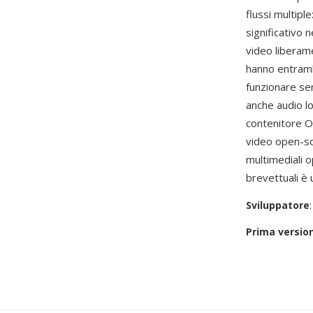
flussi multipl
significativo
video liberam
hanno entramb
funzionare se
anche audio lo
contenitore 
video open-sou
multimediali 
brevettuali è 
Sviluppatore
Prima versio