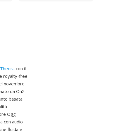
Theora
con il
e royalty-free
 nel novembre
onato da On2
ento basata
lità
tore Ogg
ra con audio
one fluida e