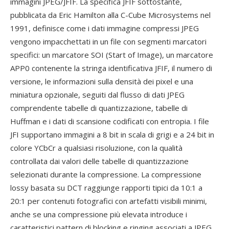
immagini JPEG/JFIF. La specifica JFIF sottostante,
pubblicata da Eric Hamilton alla C-Cube Microsystems nel
1991, definisce come i dati immagine compressi JPEG
vengono impacchettati in un file con segmenti marcatori
specifici: un marcatore SOI (Start of Image), un marcatore
APP0 contenente la stringa identificativa JFIF, il numero di
versione, le informazioni sulla densità dei pixel e una
miniatura opzionale, seguiti dal flusso di dati JPEG
comprendente tabelle di quantizzazione, tabelle di
Huffman e i dati di scansione codificati con entropia. I file
JFI supportano immagini a 8 bit in scala di grigi e a 24 bit in
colore YCbCr a qualsiasi risoluzione, con la qualità
controllata dai valori delle tabelle di quantizzazione
selezionati durante la compressione. La compressione
lossy basata su DCT raggiunge rapporti tipici da 10:1 a
20:1 per contenuti fotografici con artefatti visibili minimi,
anche se una compressione più elevata introduce i
caratteristici pattern di blocking e ringing associati a JPEG.