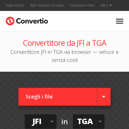
Video Editor
Add Subtitles to Video
Compress Video
Altro
Convertitore da JFI a TGA
Convertitore JFI in TGA via browser — veloce e
senza costi
Scegli i file
JFI
TGA
in