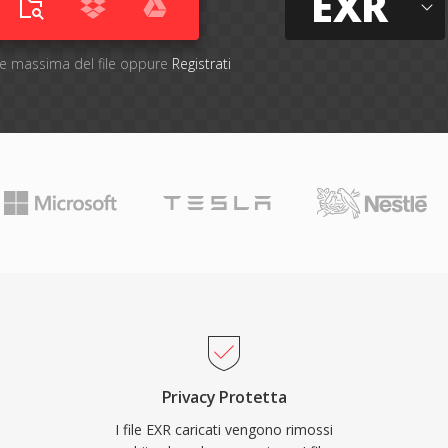
EXR
one massima del file oppure
Registrati
Privacy Protetta
I file EXR caricati vengono rimossi