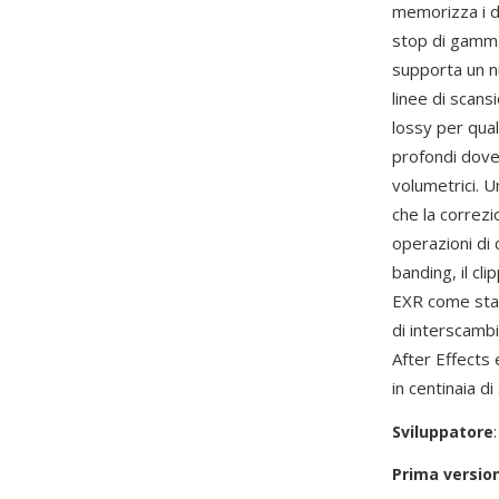
memorizza i da
stop di gamma 
supporta un n
linee di scan
lossy per quali
profondi dove 
volumetrici. U
che la correzi
operazioni di 
banding, il cli
EXR come stan
di interscamb
After Effects
in centinaia d
Sviluppatore
Prima versio