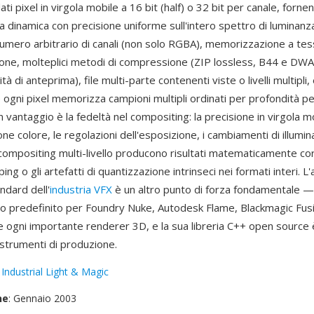
ti pixel in virgola mobile a 16 bit (half) o 32 bit per canale, forne
dinamica con precisione uniforme sull'intero spettro di luminanza
umero arbitrario di canali (non solo RGBA), memorizzazione a te
sione, molteplici metodi di compressione (ZIP lossless, B44 e 
tà di anteprima), file multi-parte contenenti viste o livelli multipli, 
ogni pixel memorizza campioni multipli ordinati per profondità per
n vantaggio è la fedeltà nel compositing: la precisione in virgola mo
one colore, le regolazioni dell'esposizione, i cambiamenti di illumin
compositing multi-livello producono risultati matematicamente corr
pping o gli artefatti di quantizzazione intrinseci nei formati interi. L
dard dell'
industria VFX
è un altro punto di forza fondamentale — 
io predefinito per Foundry Nuke, Autodesk Flame, Blackmagic Fus
 e ogni importante renderer 3D, e la sua libreria C++ open source 
i strumenti di produzione.
:
Industrial Light & Magic
ne
: Gennaio 2003