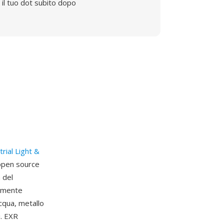
il tuo dot subito dopo
trial Light &
open source
 del
almente
cqua, metallo
i. EXR