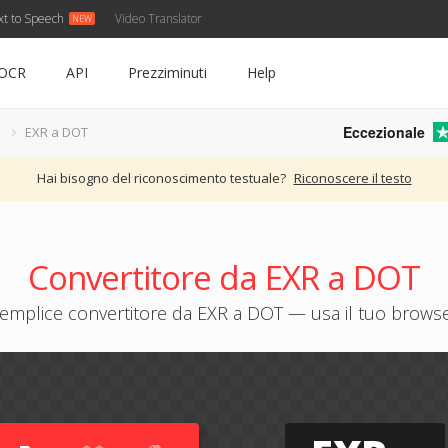
xt to Speech
Video Translator
OCR
API
Prezziminuti
Help
Eccezionale
EXR a DOT
Hai bisogno del riconoscimento testuale?
Riconoscere il testo
Convertitore da EXR a DOT
emplice convertitore da EXR a DOT — usa il tuo brows