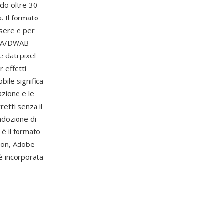
ndo oltre 30
. Il formato
ssere e per
DWAA/DWAB
e dati pixel
 effetti
bile significa
azione e le
etti senza il
'adozione di
è il formato
ion, Adobe
è incorporata