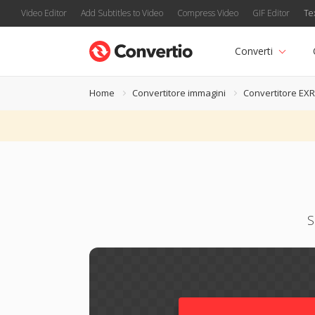
Video Editor
Add Subtitles to Video
Compress Video
GIF Editor
Te
Converti
Home
Convertitore immagini
Convertitore EXR
S