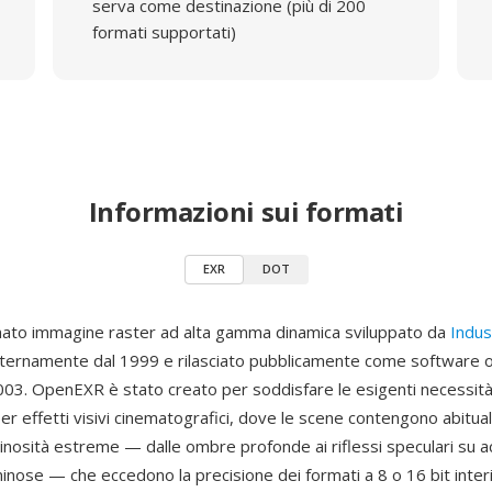
serva come destinazione (più di 200
formati supportati)
Informazioni sui formati
EXR
DOT
ato immagine raster ad alta gamma dinamica sviluppato da
Indus
nternamente dal 1999 e rilasciato pubblicamente come software 
003. OpenEXR è stato creato per soddisfare le esigenti necessità
er effetti visivi cinematografici, dove le scene contengono abitu
nosità estreme — dalle ombre profonde ai riflessi speculari su a
inose — che eccedono la precisione dei formati a 8 o 16 bit inter