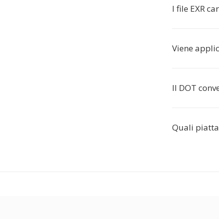
I file EXR c
Viene appli
Il DOT conve
Quali piatt